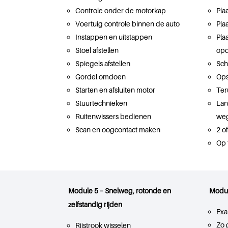
Controle onder de motorkap
Pla
Voertuig controle binnen de auto
Pla
Instappen en uitstappen
Pla
Stoel afstellen
opd
Spiegels afstellen
Sch
Gordel omdoen
Ops
Starten en afsluiten motor
Ter
Stuurtechnieken
Lan
Ruitenwissers bedienen
weg
Scan en oogcontact maken
2 o
Op 
Module 5 – Snelweg, rotonde en
Modul
zelfstandig rijden
Exa
Zo 
Rijstrook wisselen