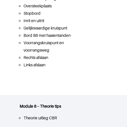
Oversteekplaats
Stopbord
Inrit en uitrit
Gelijkwaardige kruispunt
Bord B6 met haaientanden
Voorrangskruispunt en
voorrangsweg
Rechts afslaan
Links afslaan
Module 8 – Theorie tips
Theorie uitleg CBR