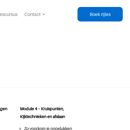
lescursus
Contact
Boek rijles
ngen
Module 4 – Kruispunten,
Kijktechnieken en afslaan
Zo voorkom je ongelukken