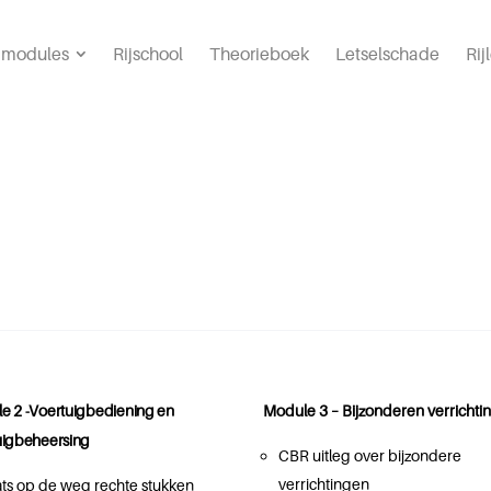
s modules
Rijschool
Theorieboek
Letselschade
Rij
e 2 -Voertuigbediening en
Module 3 – Bijzonderen verrichti
uigbeheersing
CBR uitleg over bijzondere
verrichtingen
ats op de weg rechte stukken