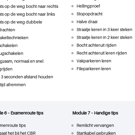
Hellingproef
ats op de weg bocht naar rechts
Stopopdracht
ats op de weg bocht naar links
Halve draai
ats op de weg dubbele
Straatje keren in 3 keer steken
rachten
Straatje keren in 2 keer steken
akeltechnieken
Bocht achteruit rijden
chakelen
Recht achteruit leren rijden
ugschakelen
Vakparkeren leren
gzaam, normaal en snel
Fileparkeren leren
rijden
f 3 seconden afstand houden
tijd afremmen
e 6 – Examenroute tips
Module 7 – Handige tips
menroute tips
Remlicht vervangen
gaat het bij het CBR
Startkabel gebruiken