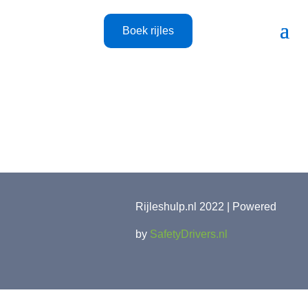
Boek rijles
Rijleshulp.nl 2022 | Powered
by
SafetyDrivers.nl