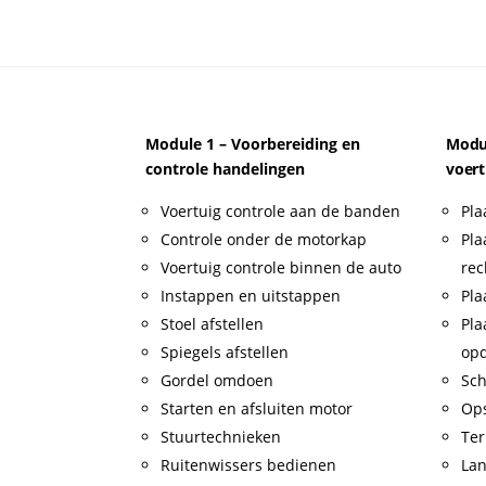
Module 1 – Voorbereiding en
Modul
controle handelingen
voert
Voertuig controle aan de banden
Pla
Controle onder de motorkap
Pla
Voertuig controle binnen de auto
rec
Instappen en uitstappen
Pla
Stoel afstellen
Pla
Spiegels afstellen
op
Gordel omdoen
Sch
Starten en afsluiten motor
Op
Stuurtechnieken
Ter
Ruitenwissers bedienen
Lan