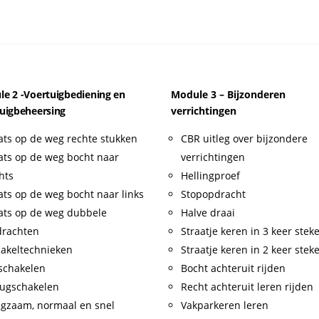
e 2 -Voertuigbediening en
Module 3 – Bijzonderen
uigbeheersing
verrichtingen
ats op de weg rechte stukken
CBR uitleg over bijzondere
ats op de weg bocht naar
verrichtingen
hts
Hellingproef
ats op de weg bocht naar links
Stopopdracht
ats op de weg dubbele
Halve draai
drachten
Straatje keren in 3 keer stek
akeltechnieken
Straatje keren in 2 keer stek
schakelen
Bocht achteruit rijden
ugschakelen
Recht achteruit leren rijden
gzaam, normaal en snel
Vakparkeren leren