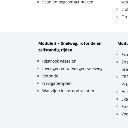
Scan en oogcontact maken
weg
2 o
Op 
Module 5 – Snelweg, rotonde en
Modu
zelfstandig rijden
Exa
Rijstrook wisselen
Zo 
Invoegen en uitvoegen snelweg
pra
Rotonde
CBR
Navigatierijden
Pra
Wat zijn clusteropdrachten
He
Exa
Sne
Voo