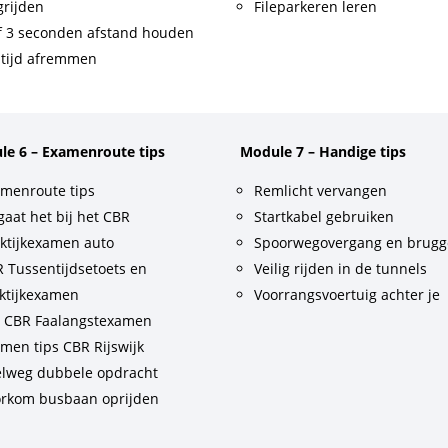
rijden
Fileparkeren leren
f 3 seconden afstand houden
tijd afremmen
le 6 – Examenroute tips
Module 7 – Handige tips
menroute tips
Remlicht vervangen
gaat het bij het CBR
Startkabel gebruiken
ktijkexamen auto
Spoorwegovergang en brug
 Tussentijdsetoets en
Veilig rijden in de tunnels
ktijkexamen
Voorrangsvoertuig achter je
t CBR Faalangstexamen
men tips CBR Rijswijk
lweg dubbele opdracht
rkom busbaan oprijden