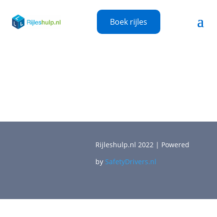
Boek rijles
Rijleshulp.nl 2022 | Powered
by
SafetyDrivers.nl