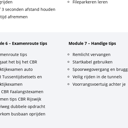
rijden
Fileparkeren leren
f 3 seconden afstand houden
tijd afremmen
le 6 – Examenroute tips
Module 7 – Handige tips
menroute tips
Remlicht vervangen
gaat het bij het CBR
Startkabel gebruiken
ktijkexamen auto
Spoorwegovergang en brug
 Tussentijdsetoets en
Veilig rijden in de tunnels
ktijkexamen
Voorrangsvoertuig achter je
t CBR Faalangstexamen
men tips CBR Rijswijk
lweg dubbele opdracht
rkom busbaan oprijden