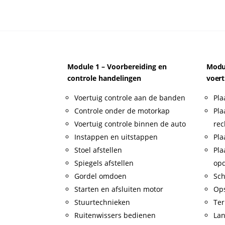
Module 1 – Voorbereiding en
Modul
controle handelingen
voert
Voertuig controle aan de banden
Pla
Controle onder de motorkap
Pla
Voertuig controle binnen de auto
rec
Instappen en uitstappen
Pla
Stoel afstellen
Pla
Spiegels afstellen
op
Gordel omdoen
Sch
Starten en afsluiten motor
Op
Stuurtechnieken
Ter
Ruitenwissers bedienen
Lan