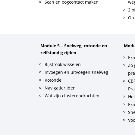
Scan en oogcontact maken
weg
2 o
Op 
Module 5 – Snelweg, rotonde en
Modu
zelfstandig rijden
Exa
Rijstrook wisselen
Zo 
Invoegen en uitvoegen snelweg
pra
Rotonde
CBR
Navigatierijden
Pra
Wat zijn clusteropdrachten
He
Exa
Sne
Voo