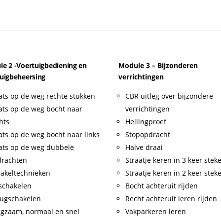
e 2 -Voertuigbediening en
Module 3 – Bijzonderen
uigbeheersing
verrichtingen
ats op de weg rechte stukken
CBR uitleg over bijzondere
ats op de weg bocht naar
verrichtingen
hts
Hellingproef
ats op de weg bocht naar links
Stopopdracht
ats op de weg dubbele
Halve draai
drachten
Straatje keren in 3 keer stek
akeltechnieken
Straatje keren in 2 keer stek
schakelen
Bocht achteruit rijden
ugschakelen
Recht achteruit leren rijden
gzaam, normaal en snel
Vakparkeren leren