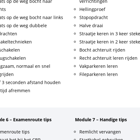
ats op de weg bocht naar
verrichtingen
hts
Hellingproef
ats op de weg bocht naar links
Stopopdracht
ats op de weg dubbele
Halve draai
drachten
Straatje keren in 3 keer stek
akeltechnieken
Straatje keren in 2 keer stek
schakelen
Bocht achteruit rijden
ugschakelen
Recht achteruit leren rijden
gzaam, normaal en snel
Vakparkeren leren
rijden
Fileparkeren leren
f 3 seconden afstand houden
tijd afremmen
le 6 – Examenroute tips
Module 7 – Handige tips
menroute tips
Remlicht vervangen
gaat het bij het CBR
Startkabel gebruiken