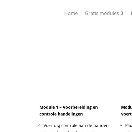
Home
Gratis modules
Module 1 – Voorbereiding en
Modul
controle handelingen
voert
Voertuig controle aan de banden
Pla