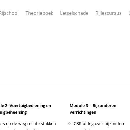
Rijschool
Theorieboek
Letselschade
Rijlescursus
e 2 -Voertuigbediening en
Module 3 – Bijzonderen
uigbeheersing
verrichtingen
ats op de weg rechte stukken
CBR uitleg over bijzondere