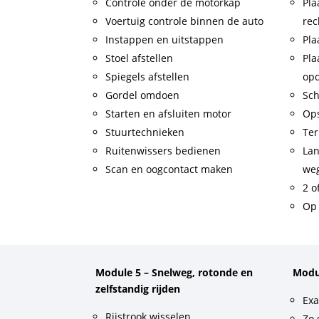
Controle onder de motorkap
Pla
Voertuig controle binnen de auto
rec
Instappen en uitstappen
Pla
Stoel afstellen
Pla
Spiegels afstellen
op
Gordel omdoen
Sch
Starten en afsluiten motor
Op
Stuurtechnieken
Ter
Ruitenwissers bedienen
Lan
Scan en oogcontact maken
weg
2 o
Op 
Module 5 – Snelweg, rotonde en
Modu
zelfstandig rijden
Exa
Rijstrook wisselen
Zo 