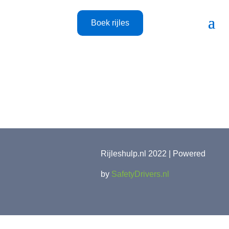
Boek rijles
Rijleshulp.nl 2022 | Powered
by
SafetyDrivers.nl