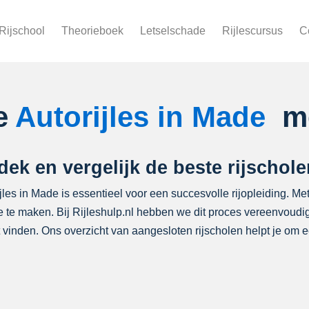
Rijschool
Theorieboek
Letselschade
Rijlescursus
C
te
Autorijles in Made
me
dek en vergelijk de beste rijschol
ijles in Made is essentieel voor een succesvolle rijopleiding. Met
ze te maken. Bij Rijleshulp.nl hebben we dit proces vereenvoudi
nt vinden. Ons overzicht van aangesloten rijscholen helpt je o