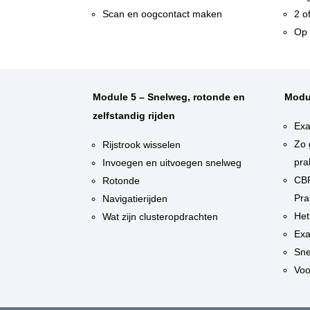
Scan en oogcontact maken
2 o
Op 
Module 5 – Snelweg, rotonde en
Modu
zelfstandig rijden
Exa
Zo 
Rijstrook wisselen
pra
Invoegen en uitvoegen snelweg
CBR
Rotonde
Pra
Navigatierijden
Het
Wat zijn clusteropdrachten
Exa
Sne
Voo