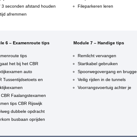
f 3 seconden afstand houden
Fileparkeren leren
tijd afremmen
le 6 – Examenroute tips
Module 7 – Handige tips
menroute tips
Remlicht vervangen
gaat het bij het CBR
Startkabel gebruiken
ktijkexamen auto
Spoorwegovergang en brugge
 Tussentijdsetoets en
Veilig rijden in de tunnels
ktijkexamen
Voorrangsvoertuig achter je
 CBR Faalangstexamen
men tips CBR Rijswijk
lweg dubbele opdracht
rkom busbaan oprijden