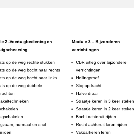
e 2 -Voertuigbediening en
Module 3 – Bijzonderen
uigbeheersing
verrichtingen
ats op de weg rechte stukken
CBR uitleg over bijzondere
ats op de weg bocht naar rechts
verrichtingen
ats op de weg bocht naar links
Hellingproef
ats op de weg dubbele
Stopopdracht
rachten
Halve draai
akeltechnieken
Straatje keren in 3 keer steke
chakelen
Straatje keren in 2 keer steke
ugschakelen
Bocht achteruit rijden
gzaam, normaal en snel
Recht achteruit leren rijden
rijden
Vakparkeren leren