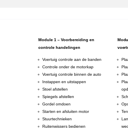
Module 1 – Voorbereiding en
Modul
controle handelingen
voert
Voertuig controle aan de banden
Pla
Controle onder de motorkap
Pla
Voertuig controle binnen de auto
Pla
Instappen en uitstappen
Pla
Stoel afstellen
opd
Spiegels afstellen
Sch
Gordel omdoen
Ops
Starten en afsluiten motor
Ter
Stuurtechnieken
Lan
Ruitenwissers bedienen
weg