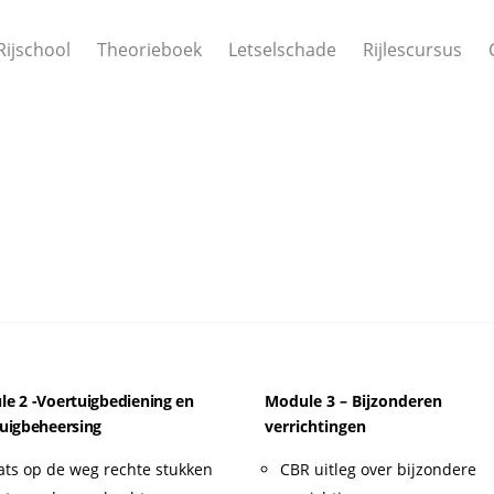
Rijschool
Theorieboek
Letselschade
Rijlescursus
e 2 -Voertuigbediening en
Module 3 – Bijzonderen
uigbeheersing
verrichtingen
ats op de weg rechte stukken
CBR uitleg over bijzondere