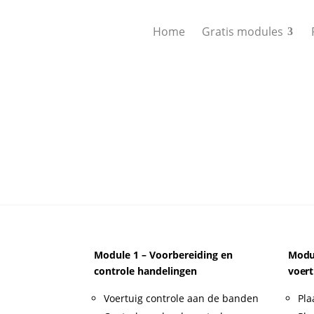
Home
Gratis modules
Module 1 – Voorbereiding en
Modul
controle handelingen
voert
Voertuig controle aan de banden
Pla