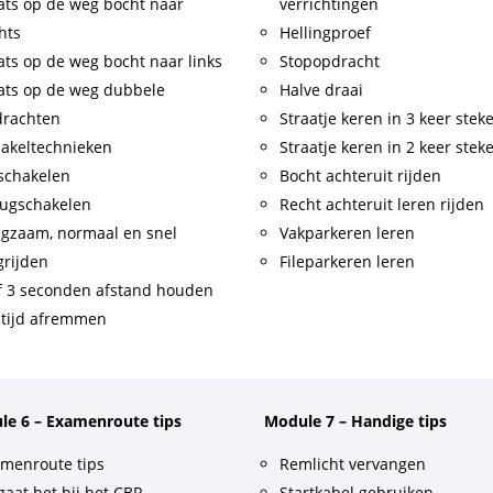
ats op de weg bocht naar
verrichtingen
hts
Hellingproef
ats op de weg bocht naar links
Stopopdracht
ats op de weg dubbele
Halve draai
drachten
Straatje keren in 3 keer stek
akeltechnieken
Straatje keren in 2 keer stek
schakelen
Bocht achteruit rijden
ugschakelen
Recht achteruit leren rijden
gzaam, normaal en snel
Vakparkeren leren
rijden
Fileparkeren leren
f 3 seconden afstand houden
tijd afremmen
le 6 – Examenroute tips
Module 7 – Handige tips
menroute tips
Remlicht vervangen
gaat het bij het CBR
Startkabel gebruiken