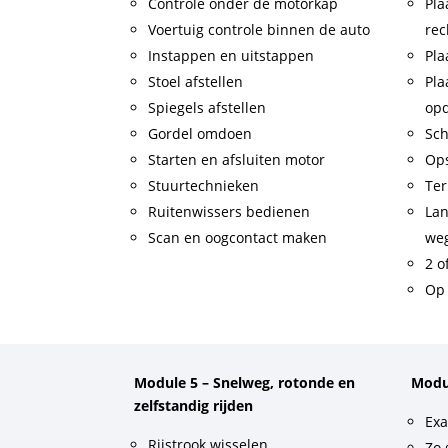
Controle onder de motorkap
Pla
Voertuig controle binnen de auto
rec
Instappen en uitstappen
Pla
Stoel afstellen
Pla
Spiegels afstellen
op
Gordel omdoen
Sch
Starten en afsluiten motor
Op
Stuurtechnieken
Ter
Ruitenwissers bedienen
Lan
Scan en oogcontact maken
weg
2 o
Op 
Module 5 – Snelweg, rotonde en
Modu
zelfstandig rijden
Exa
Rijstrook wisselen
Zo 