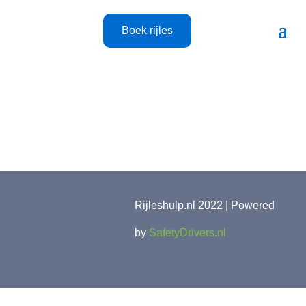
Boek rijles
Rijleshulp.nl 2022 | Powered
by
SafetyDrivers.nl