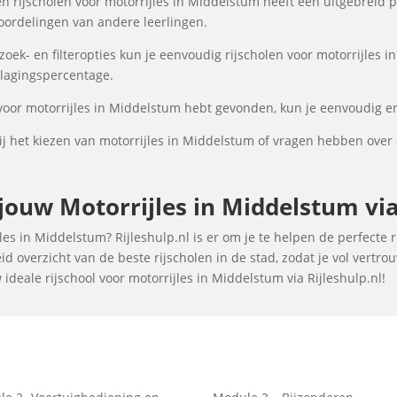
n rijscholen voor motorrijles in Middelstum heeft een uitgebreid pr
oordelingen van andere leerlingen.
ek- en filteropties kun je eenvoudig rijscholen voor motorrijles i
 slagingspercentage.
 voor motorrijles in Middelstum hebt gevonden, kun je eenvoudig en
j het kiezen van motorrijles in Middelstum of vragen hebben over 
ouw Motorrijles in Middelstum via 
es in Middelstum? Rijleshulp.nl is er om je te helpen de perfecte r
d overzicht van de beste rijscholen in de stad, zodat je vol vertr
deale rijschool voor motorrijles in Middelstum via Rijleshulp.nl!