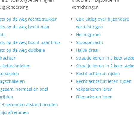
e 2 -Voertuigbediening en
Module 3 – Bijzonderen
uigbeheersing
verrichtingen
ats op de weg rechte stukken
CBR uitleg over bijzondere
ats op de weg bocht naar
verrichtingen
hts
Hellingproef
ats op de weg bocht naar links
Stopopdracht
ats op de weg dubbele
Halve draai
drachten
Straatje keren in 3 keer stek
akeltechnieken
Straatje keren in 2 keer stek
schakelen
Bocht achteruit rijden
ugschakelen
Recht achteruit leren rijden
gzaam, normaal en snel
Vakparkeren leren
rijden
Fileparkeren leren
f 3 seconden afstand houden
tijd afremmen