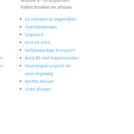
Module 4 – Kruispunten,
Kijktechnieken en afslaan
Zo voorkom je ongelukken
Oversteekplaats
Stopbord
Inrit en uitrit
Gelijkwaardige kruispunt
en
Bord B6 met haaientanden
en
Voorrangskruispunt en
voorrangsweg
Rechts afslaan
Links afslaan