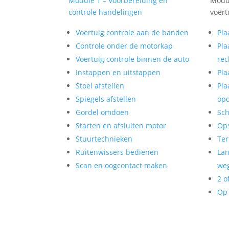
Module 1 – Voorbereiding en
Modul
controle handelingen
voert
Voertuig controle aan de banden
Pla
Controle onder de motorkap
Pla
Voertuig controle binnen de auto
rec
Instappen en uitstappen
Pla
Stoel afstellen
Pla
Spiegels afstellen
op
Gordel omdoen
Sch
Starten en afsluiten motor
Op
Stuurtechnieken
Ter
Ruitenwissers bedienen
Lan
Scan en oogcontact maken
weg
2 o
Op 