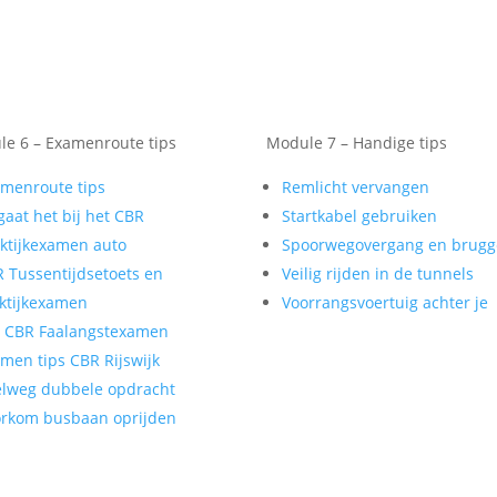
e 6 – Examenroute tips
Module 7 – Handige tips
menroute tips
Remlicht vervangen
gaat het bij het CBR
Startkabel gebruiken
ktijkexamen auto
Spoorwegovergang en brug
 Tussentijdsetoets en
Veilig rijden in de tunnels
ktijkexamen
Voorrangsvoertuig achter je
t CBR Faalangstexamen
men tips CBR Rijswijk
lweg dubbele opdracht
rkom busbaan oprijden