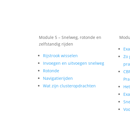
Module 5 – Snelweg, rotonde en
Modul
zelfstandig rijden
Exa
Rijstrook wisselen
Zo 
Invoegen en uitvoegen snelweg
pra
Rotonde
CBR
Navigatierijden
Pra
Wat zijn clusteropdrachten
He
Exa
Sne
Voo