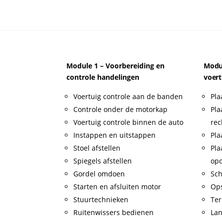
Module 1 – Voorbereiding en
Modul
controle handelingen
voert
Voertuig controle aan de banden
Pla
Controle onder de motorkap
Pla
Voertuig controle binnen de auto
rec
Instappen en uitstappen
Pla
Stoel afstellen
Pla
Spiegels afstellen
op
Gordel omdoen
Sch
Starten en afsluiten motor
Op
Stuurtechnieken
Ter
Ruitenwissers bedienen
Lan