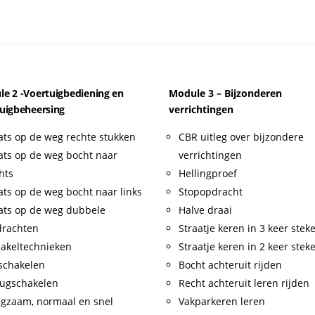
e 2 -Voertuigbediening en
Module 3 – Bijzonderen
uigbeheersing
verrichtingen
ats op de weg rechte stukken
CBR uitleg over bijzondere
ats op de weg bocht naar
verrichtingen
hts
Hellingproef
ats op de weg bocht naar links
Stopopdracht
ats op de weg dubbele
Halve draai
drachten
Straatje keren in 3 keer stek
akeltechnieken
Straatje keren in 2 keer stek
schakelen
Bocht achteruit rijden
ugschakelen
Recht achteruit leren rijden
gzaam, normaal en snel
Vakparkeren leren