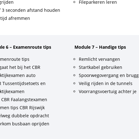
rijden
Fileparkeren leren
f 3 seconden afstand houden
tijd afremmen
le 6 – Examenroute tips
Module 7 – Handige tips
menroute tips
Remlicht vervangen
gaat het bij het CBR
Startkabel gebruiken
ktijkexamen auto
Spoorwegovergang en brug
 Tussentijdsetoets en
Veilig rijden in de tunnels
ktijkexamen
Voorrangsvoertuig achter je
t CBR Faalangstexamen
men tips CBR Rijswijk
lweg dubbele opdracht
rkom busbaan oprijden