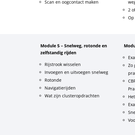
Scan en oogcontact maken
weg
2 o
Op 
Module 5 – Snelweg, rotonde en
Modu
zelfstandig rijden
Exa
Rijstrook wisselen
Zo 
Invoegen en uitvoegen snelweg
pra
Rotonde
CBR
Navigatierijden
Pra
Wat zijn clusteropdrachten
He
Exa
Sne
Voo