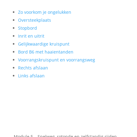
Zo voorkom je ongelukken
Oversteekplaats
Stopbord
Inrit en uitrit
Gelijkwaardige kruispunt
Bord B6 met haaientanden
Voorrangskruispunt en voorrangsweg
Rechts afslaan
Links afslaan
Module 5 – Snelweg, rotonde en zelfstandig rijden