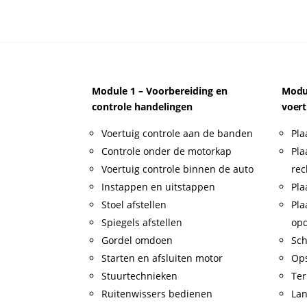
Module 1 – Voorbereiding en
Modul
controle handelingen
voert
Voertuig controle aan de banden
Pla
Controle onder de motorkap
Pla
Voertuig controle binnen de auto
rec
Instappen en uitstappen
Pla
Stoel afstellen
Pla
Spiegels afstellen
op
Gordel omdoen
Sch
Starten en afsluiten motor
Op
Stuurtechnieken
Ter
Ruitenwissers bedienen
Lan