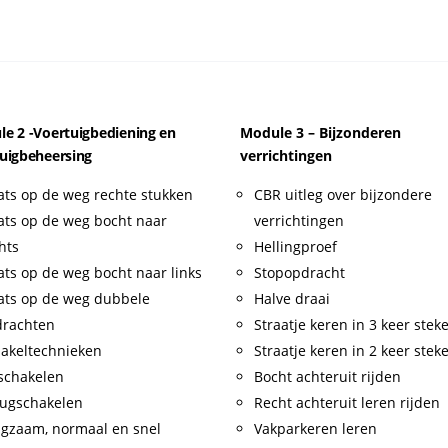
e 2 -Voertuigbediening en
Module 3 – Bijzonderen
uigbeheersing
verrichtingen
ats op de weg rechte stukken
CBR uitleg over bijzondere
ats op de weg bocht naar
verrichtingen
hts
Hellingproef
ats op de weg bocht naar links
Stopopdracht
ats op de weg dubbele
Halve draai
drachten
Straatje keren in 3 keer stek
akeltechnieken
Straatje keren in 2 keer stek
schakelen
Bocht achteruit rijden
ugschakelen
Recht achteruit leren rijden
gzaam, normaal en snel
Vakparkeren leren