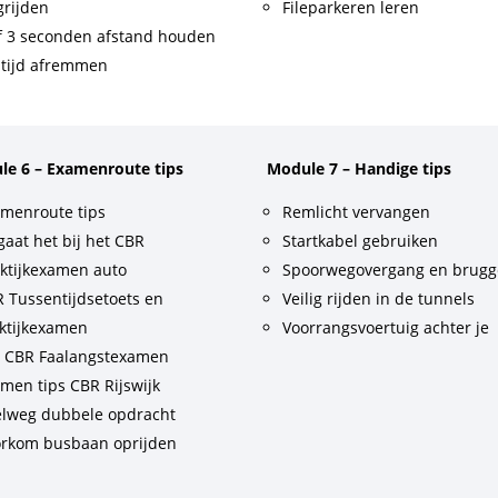
rijden
Fileparkeren leren
f 3 seconden afstand houden
tijd afremmen
le 6 – Examenroute tips
Module 7 – Handige tips
menroute tips
Remlicht vervangen
gaat het bij het CBR
Startkabel gebruiken
ktijkexamen auto
Spoorwegovergang en brug
 Tussentijdsetoets en
Veilig rijden in de tunnels
ktijkexamen
Voorrangsvoertuig achter je
t CBR Faalangstexamen
men tips CBR Rijswijk
lweg dubbele opdracht
rkom busbaan oprijden