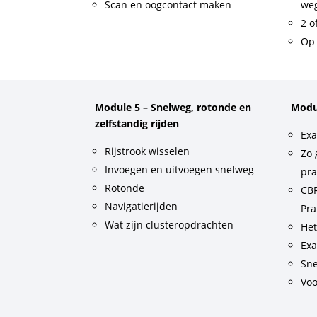
Scan en oogcontact maken
weg
2 o
Op 
Module 5 – Snelweg, rotonde en
Modu
zelfstandig rijden
Exa
Rijstrook wisselen
Zo 
Invoegen en uitvoegen snelweg
pra
Rotonde
CBR
Navigatierijden
Pra
Wat zijn clusteropdrachten
He
Exa
Sne
Voo