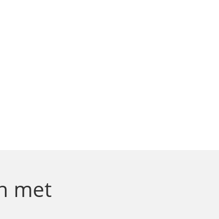
n
met