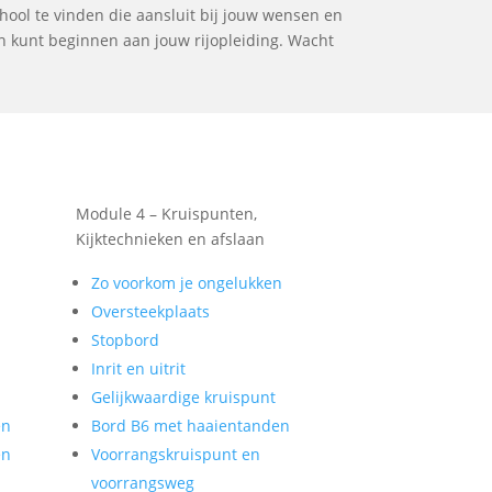
chool te vinden die aansluit bij jouw wensen en
en kunt beginnen aan jouw rijopleiding. Wacht
Module 4 – Kruispunten,
Kijktechnieken en afslaan
Zo voorkom je ongelukken
Oversteekplaats
Stopbord
Inrit en uitrit
Gelijkwaardige kruispunt
en
Bord B6 met haaientanden
en
Voorrangskruispunt en
voorrangsweg