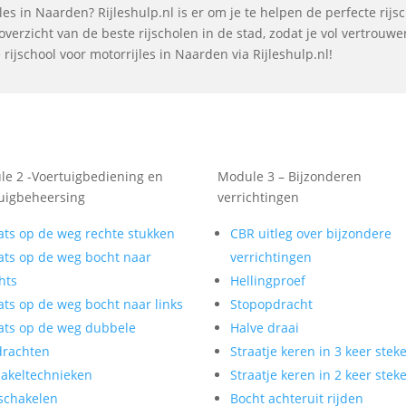
es in Naarden? Rijleshulp.nl is er om je te helpen de perfecte rijs
verzicht van de beste rijscholen in de stad, zodat je vol vertrouw
rijschool voor motorrijles in Naarden via Rijleshulp.nl!
e 2 -Voertuigbediening en
Module 3 – Bijzonderen
uigbeheersing
verrichtingen
ats op de weg rechte stukken
CBR uitleg over bijzondere
ats op de weg bocht naar
verrichtingen
hts
Hellingproef
ats op de weg bocht naar links
Stopopdracht
ats op de weg dubbele
Halve draai
drachten
Straatje keren in 3 keer stek
akeltechnieken
Straatje keren in 2 keer stek
schakelen
Bocht achteruit rijden