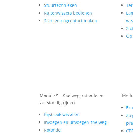
Stuurtechnieken
Ter
Ruitenwissers bedienen
Lan
Scan en oogcontact maken
weg
2 o
Op 
Module 5 – Snelweg, rotonde en
Modul
zelfstandig rijden
Exa
Rijstrook wisselen
Zo 
Invoegen en uitvoegen snelweg
pra
Rotonde
CBR