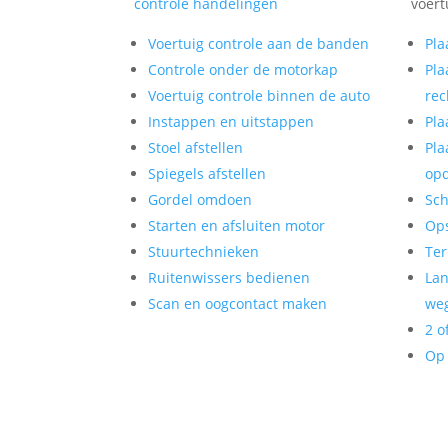
controle handelingen
voert
Voertuig controle aan de banden
Pla
Controle onder de motorkap
Pla
Voertuig controle binnen de auto
rec
Instappen en uitstappen
Pla
Stoel afstellen
Pla
Spiegels afstellen
op
Gordel omdoen
Sch
Starten en afsluiten motor
Op
Stuurtechnieken
Ter
Ruitenwissers bedienen
Lan
Scan en oogcontact maken
weg
2 o
Op 