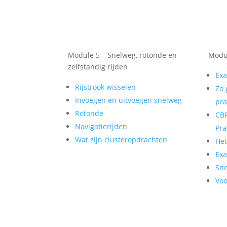
Module 5 – Snelweg, rotonde en
Modul
zelfstandig rijden
Exa
Rijstrook wisselen
Zo 
Invoegen en uitvoegen snelweg
pra
Rotonde
CBR
Navigatierijden
Pra
Wat zijn clusteropdrachten
He
Exa
Sne
Voo