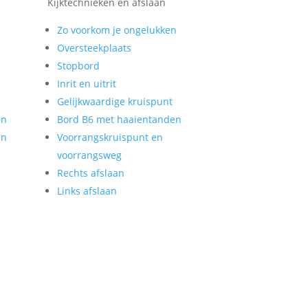
Kijktechnieken en afslaan
Zo voorkom je ongelukken
Oversteekplaats
Stopbord
Inrit en uitrit
Gelijkwaardige kruispunt
en
Bord B6 met haaientanden
en
Voorrangskruispunt en
voorrangsweg
Rechts afslaan
Links afslaan