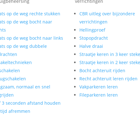
uigbeheersing
verrichtingen
ats op de weg rechte stukken
CBR uitleg over bijzondere
ats op de weg bocht naar
verrichtingen
hts
Hellingproef
ats op de weg bocht naar links
Stopopdracht
ats op de weg dubbele
Halve draai
drachten
Straatje keren in 3 keer stek
akeltechnieken
Straatje keren in 2 keer stek
schakelen
Bocht achteruit rijden
ugschakelen
Recht achteruit leren rijden
gzaam, normaal en snel
Vakparkeren leren
rijden
Fileparkeren leren
f 3 seconden afstand houden
tijd afremmen