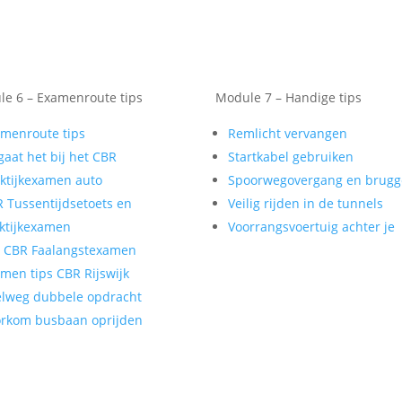
e 6 – Examenroute tips
Module 7 – Handige tips
menroute tips
Remlicht vervangen
gaat het bij het CBR
Startkabel gebruiken
ktijkexamen auto
Spoorwegovergang en brug
 Tussentijdsetoets en
Veilig rijden in de tunnels
ktijkexamen
Voorrangsvoertuig achter je
t CBR Faalangstexamen
men tips CBR Rijswijk
lweg dubbele opdracht
rkom busbaan oprijden