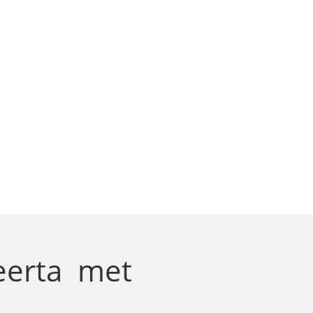
eerta
met