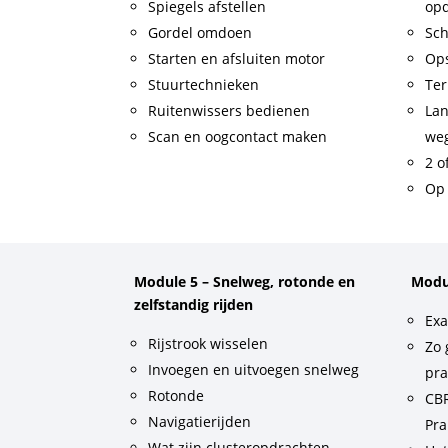
Spiegels afstellen
op
Gordel omdoen
Sch
Starten en afsluiten motor
Op
Stuurtechnieken
Ter
Ruitenwissers bedienen
Lan
Scan en oogcontact maken
weg
2 o
Op 
Module 5 – Snelweg, rotonde en
Modu
zelfstandig rijden
Exa
Rijstrook wisselen
Zo 
Invoegen en uitvoegen snelweg
pra
Rotonde
CBR
Navigatierijden
Pra
Wat zijn clusteropdrachten