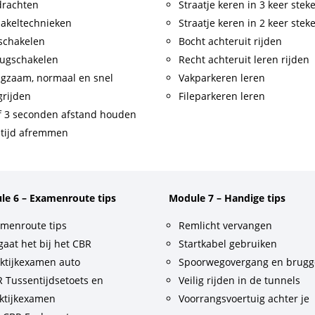
drachten
Straatje keren in 3 keer stek
akeltechnieken
Straatje keren in 2 keer stek
schakelen
Bocht achteruit rijden
ugschakelen
Recht achteruit leren rijden
gzaam, normaal en snel
Vakparkeren leren
rijden
Fileparkeren leren
f 3 seconden afstand houden
tijd afremmen
le 6 – Examenroute tips
Module 7 – Handige tips
menroute tips
Remlicht vervangen
gaat het bij het CBR
Startkabel gebruiken
ktijkexamen auto
Spoorwegovergang en brug
 Tussentijdsetoets en
Veilig rijden in de tunnels
ktijkexamen
Voorrangsvoertuig achter je