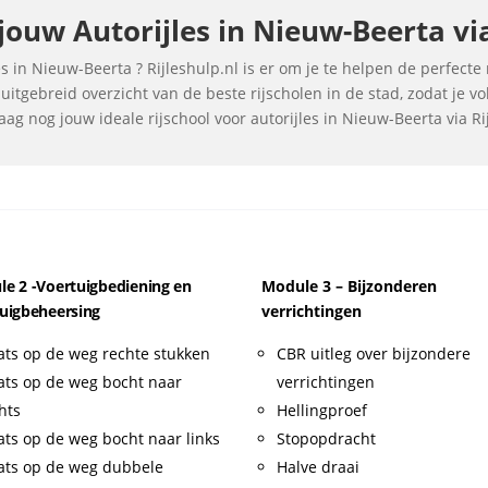
ouw Autorijles in Nieuw-Beerta via
 in Nieuw-Beerta ? Rijleshulp.nl is er om je te helpen de perfecte r
itgebreid overzicht van de beste rijscholen in de stad, zodat je 
ag nog jouw ideale rijschool voor autorijles in Nieuw-Beerta via Ri
e 2 -Voertuigbediening en
Module 3 – Bijzonderen
uigbeheersing
verrichtingen
ats op de weg rechte stukken
CBR uitleg over bijzondere
ats op de weg bocht naar
verrichtingen
hts
Hellingproef
ats op de weg bocht naar links
Stopopdracht
ats op de weg dubbele
Halve draai