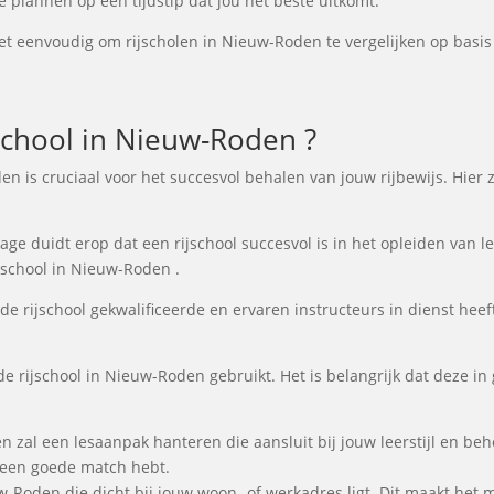
e plannen op een tijdstip dat jou het beste uitkomt.
t eenvoudig om rijscholen in Nieuw-Roden te vergelijken op basis 
chool in Nieuw-Roden ?
den is cruciaal voor het succesvol behalen van jouw rijbewijs. Hier
e duidt erop dat een rijschool succesvol is in het opleiden van lee
jschool in Nieuw-Roden .
de rijschool gekwalificeerde en ervaren instructeurs in dienst heeft
de rijschool in Nieuw-Roden gebruikt. Het is belangrijk dat deze in
n zal een lesaanpak hanteren die aansluit bij jouw leerstijl en b
e een goede match hebt.
uw-Roden die dicht bij jouw woon- of werkadres ligt. Dit maakt het 