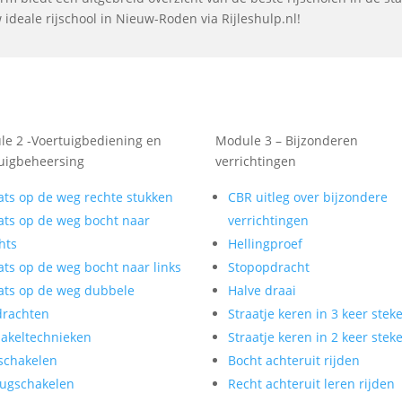
ideale rijschool in Nieuw-Roden via Rijleshulp.nl!
e 2 -Voertuigbediening en
Module 3 – Bijzonderen
uigbeheersing
verrichtingen
ats op de weg rechte stukken
CBR uitleg over bijzondere
ats op de weg bocht naar
verrichtingen
hts
Hellingproef
ats op de weg bocht naar links
Stopopdracht
ats op de weg dubbele
Halve draai
drachten
Straatje keren in 3 keer stek
akeltechnieken
Straatje keren in 2 keer stek
schakelen
Bocht achteruit rijden
ugschakelen
Recht achteruit leren rijden