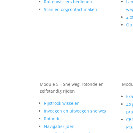
Ruitenwissers bedienen
Lan
Scan en oogcontact maken
weg
2 o
Op 
Module 5 – Snelweg, rotonde en
Modul
zelfstandig rijden
Exa
Rijstrook wisselen
Zo 
Invoegen en uitvoegen snelweg
pra
Rotonde
CBR
Navigatierijden
Pra