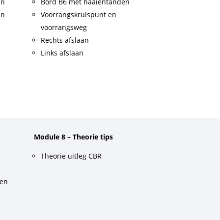
en
Bord B6 met haaientanden
en
Voorrangskruispunt en
voorrangsweg
Rechts afslaan
Links afslaan
Module 8 – Theorie tips
Theorie uitleg CBR
gen