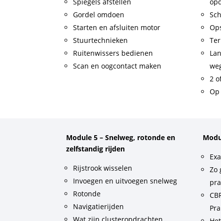
Spiegels afstellen
op
Gordel omdoen
Sch
Starten en afsluiten motor
Op
Stuurtechnieken
Ter
Ruitenwissers bedienen
Lan
Scan en oogcontact maken
weg
2 o
Op 
Module 5 – Snelweg, rotonde en
Modu
zelfstandig rijden
Exa
Rijstrook wisselen
Zo 
Invoegen en uitvoegen snelweg
pra
Rotonde
CBR
Navigatierijden
Pra
Wat zijn clusteropdrachten
He