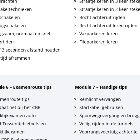
drachten
Straatje keren in 3 keer stek
akeltechnieken
Straatje keren in 2 keer stek
schakelen
Bocht achteruit rijden
ugschakelen
Recht achteruit leren rijden
gzaam, normaal en snel
Vakparkeren leren
rijden
Fileparkeren leren
f 3 seconden afstand houden
tijd afremmen
le 6 – Examenroute tips
Module 7 – Handige tips
menroute tips
Remlicht vervangen
gaat het bij het CBR
Startkabel gebruiken
ktijkexamen auto
Spoorwegovergang en brug
 Tussentijdsetoets en
Veilig rijden in de tunnels
ktijkexamen
Voorrangsvoertuig achter je
t CBR Faalangstexamen