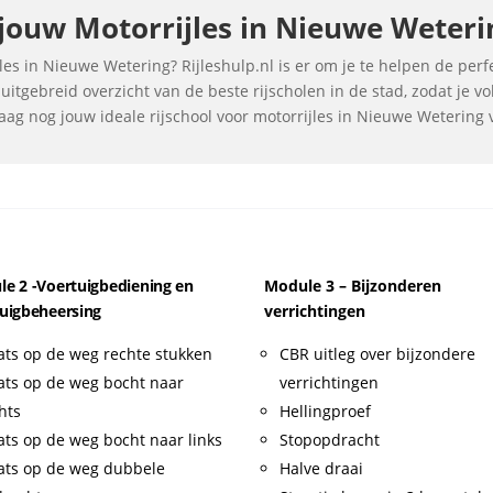
ouw Motorrijles in Nieuwe Wetering
s in Nieuwe Wetering? Rijleshulp.nl is er om je te helpen de perfec
itgebreid overzicht van de beste rijscholen in de stad, zodat je 
aag nog jouw ideale rijschool voor motorrijles in Nieuwe Wetering v
e 2 -Voertuigbediening en
Module 3 – Bijzonderen
uigbeheersing
verrichtingen
ats op de weg rechte stukken
CBR uitleg over bijzondere
ats op de weg bocht naar
verrichtingen
hts
Hellingproef
ats op de weg bocht naar links
Stopopdracht
ats op de weg dubbele
Halve draai