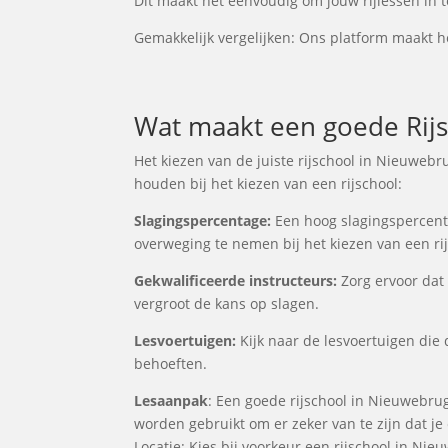
Dit maakt het eenvoudig om jouw rijlessen in t
Gemakkelijk vergelijken: Ons platform maakt he
Wat maakt een goede Rijs
Het kiezen van de juiste rijschool in Nieuwebr
houden bij het kiezen van een rijschool:
Slagingspercentage:
Een hoog slagingspercentag
overweging te nemen bij het kiezen van een ri
Gekwalificeerde instructeurs:
Zorg ervoor dat 
vergroot de kans op slagen.
Lesvoertuigen:
Kijk naar de lesvoertuigen die 
behoeften.
Lesaanpak
: Een goede rijschool in Nieuwebrug
worden gebruikt om er zeker van te zijn dat j
Locatie: Kies bij voorkeur een rijschool in Nie