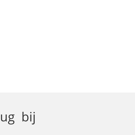
rug
bij