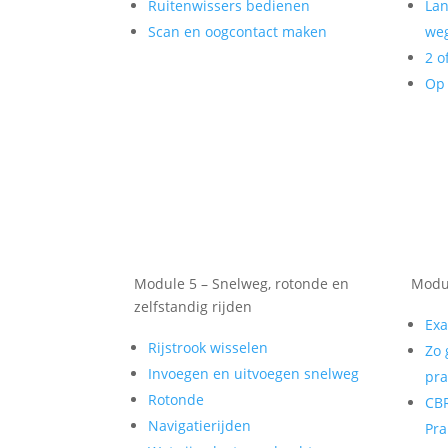
Ruitenwissers bedienen
Lan
Scan en oogcontact maken
weg
2 o
Op 
Module 5 – Snelweg, rotonde en
Modul
zelfstandig rijden
Exa
Rijstrook wisselen
Zo 
Invoegen en uitvoegen snelweg
pra
Rotonde
CBR
Navigatierijden
Pra