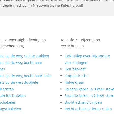
ideale rijschool in Nieuwebrug via Rijleshulp.nl!
e 2 -Voertuigbediening en
Module 3 – Bijzonderen
uigbeheersing
verrichtingen
ats op de weg rechte stukken
CBR uitleg over bijzondere
ats op de weg bocht naar
verrichtingen
hts
Hellingproef
ats op de weg bocht naar links
Stopopdracht
ats op de weg dubbele
Halve draai
drachten
Straatje keren in 3 keer stek
akeltechnieken
Straatje keren in 2 keer stek
schakelen
Bocht achteruit rijden
ugschakelen
Recht achteruit leren rijden