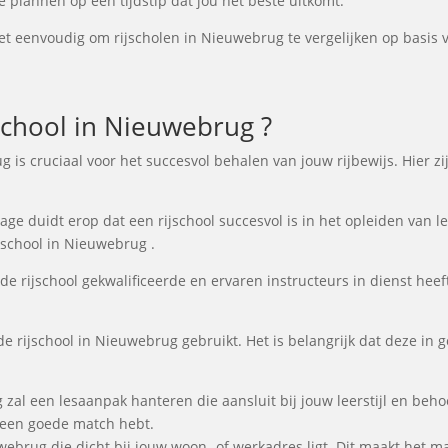
e plannen op een tijdstip dat jou het beste uitkomt.
t eenvoudig om rijscholen in Nieuwebrug te vergelijken op basis va
chool in Nieuwebrug ?
ug is cruciaal voor het succesvol behalen van jouw rijbewijs. Hier 
e duidt erop dat een rijschool succesvol is in het opleiden van lee
jschool in Nieuwebrug .
de rijschool gekwalificeerde en ervaren instructeurs in dienst heeft
de rijschool in Nieuwebrug gebruikt. Het is belangrijk dat deze in 
 zal een lesaanpak hanteren die aansluit bij jouw leerstijl en be
e een goede match hebt.
uwebrug die dicht bij jouw woon- of werkadres ligt. Dit maakt het m