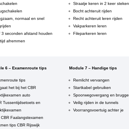
chakelen
Straatje keren in 2 keer steke
ugschakelen
Bocht achteruit rijden
gzaam, normaal en snel
Recht achteruit leren rijden
rijden
Vakparkeren leren
f 3 seconden afstand houden
Fileparkeren leren
tijd afremmen
le 6 – Examenroute tips
Module 7 – Handige tips
menroute tips
Remlicht vervangen
gaat het bij het CBR
Startkabel gebruiken
ktijkexamen auto
Spoorwegovergang en brugge
 Tussentijdsetoets en
Veilig rijden in de tunnels
ktijkexamen
Voorrangsvoertuig achter je
 CBR Faalangstexamen
men tips CBR Rijswijk