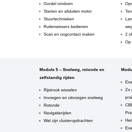
Gordel omdoen
Ops
Starten en afsluiten motor
Ter
Stuurtechnieken
Lan
Ruitenwissers bedienen
weg
Scan en oogcontact maken
2 o
Op 
Module 5 – Snelweg, rotonde en
Modu
zelfstandig rijden
Exa
Zo 
Rijstrook wisselen
pra
Invoegen en uitvoegen snelweg
CBR
Rotonde
Pra
Navigatierijden
Het
Wat zijn clusteropdrachten
Exa