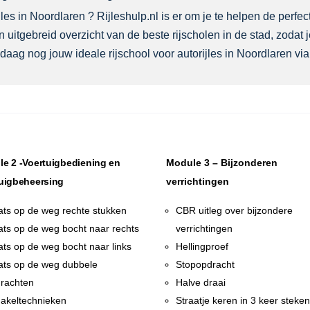
es in Noordlaren ? Rijleshulp.nl is er om je te helpen de perfect
 uitgebreid overzicht van de beste rijscholen in de stad, zodat
daag nog jouw ideale rijschool voor autorijles in Noordlaren via 
e 2 -Voertuigbediening en
Module 3 – Bijzonderen
uigbeheersing
verrichtingen
ats op de weg rechte stukken
CBR uitleg over bijzondere
ats op de weg bocht naar rechts
verrichtingen
ats op de weg bocht naar links
Hellingproef
ats op de weg dubbele
Stopopdracht
rachten
Halve draai
akeltechnieken
Straatje keren in 3 keer steke