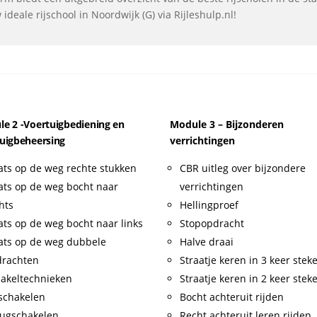
deale rijschool in Noordwijk (G) via Rijleshulp.nl!
e 2 -Voertuigbediening en
Module 3 – Bijzonderen
uigbeheersing
verrichtingen
ats op de weg rechte stukken
CBR uitleg over bijzondere
ats op de weg bocht naar
verrichtingen
hts
Hellingproef
ats op de weg bocht naar links
Stopopdracht
ats op de weg dubbele
Halve draai
drachten
Straatje keren in 3 keer stek
akeltechnieken
Straatje keren in 2 keer stek
schakelen
Bocht achteruit rijden
ugschakelen
Recht achteruit leren rijden