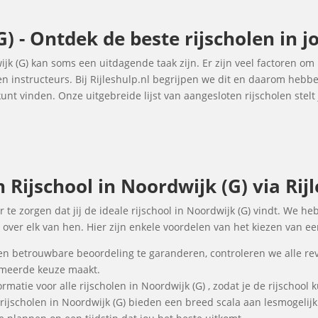
G) - Ontdek de beste rijscholen in 
ijk (G) kan soms een uitdagende taak zijn. Er zijn veel factoren o
 en instructeurs. Bij Rijleshulp.nl begrijpen we dit en daarom heb
unt vinden. Onze uitgebreide lijst van aangesloten rijscholen stelt
ijschool in Noordwijk (G) via Rijl
r te zorgen dat jij de ideale rijschool in Noordwijk (G) vindt. We h
over elk van hen. Hier zijn enkele voordelen van het kiezen van een
en betrouwbare beoordeling te garanderen, controleren we alle re
ormeerde keuze maakt.
rmatie voor alle rijscholen in Noordwijk (G) , zodat je de rijschool
 rijscholen in Noordwijk (G) bieden een breed scala aan lesmogel