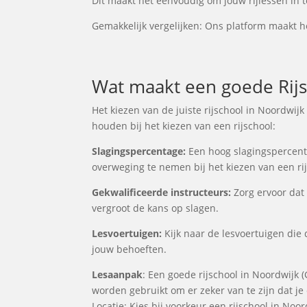
Dit maakt het eenvoudig om jouw rijlessen in t
Gemakkelijk vergelijken: Ons platform maakt he
Wat maakt een goede Rijs
Het kiezen van de juiste rijschool in Noordwijk
houden bij het kiezen van een rijschool:
Slagingspercentage:
Een hoog slagingspercentag
overweging te nemen bij het kiezen van een rij
Gekwalificeerde instructeurs:
Zorg ervoor dat 
vergroot de kans op slagen.
Lesvoertuigen:
Kijk naar de lesvoertuigen die d
jouw behoeften.
Lesaanpak
: Een goede rijschool in Noordwijk 
worden gebruikt om er zeker van te zijn dat j
Locatie: Kies bij voorkeur een rijschool in Noo