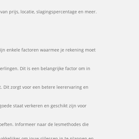
van prijs, locatie, slagingspercentage en meer.
r zijn enkele factoren waarmee je rekening moet
rlingen. Dit is een belangrijke factor om in
. Dit zorgt voor een betere leerervaring en
 goede staat verkeren en geschikt zijn voor
ehoeften. Informeer naar de lesmethodes die
 makkelijker om jouw rijlessen in te plannen en