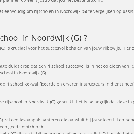
e plannen op een tijdstip dat jou het beste uitkomt.
t eenvoudig om rijscholen in Noordwijk (G) te vergelijken op basis 
chool in Noordwijk (G) ?
 (G) is cruciaal voor het succesvol behalen van jouw rijbewijs. Hie
e duidt erop dat een rijschool succesvol is in het opleiden van lee
school in Noordwijk (G) .
de rijschool gekwalificeerde en ervaren instructeurs in dienst heeft
e rijschool in Noordwijk (G) gebruikt. Het is belangrijk dat deze in
(G) zal een lesaanpak hanteren die aansluit bij jouw leerstijl en b
e een goede match hebt.
rdwijk (G) die dicht bij jouw woon- of werkadres ligt. Dit maakt het