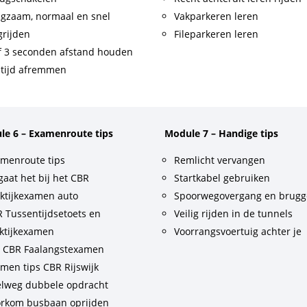
gzaam, normaal en snel
Vakparkeren leren
rijden
Fileparkeren leren
f 3 seconden afstand houden
tijd afremmen
le 6 – Examenroute tips
Module 7 – Handige tips
menroute tips
Remlicht vervangen
gaat het bij het CBR
Startkabel gebruiken
ktijkexamen auto
Spoorwegovergang en brug
 Tussentijdsetoets en
Veilig rijden in de tunnels
ktijkexamen
Voorrangsvoertuig achter je
t CBR Faalangstexamen
men tips CBR Rijswijk
lweg dubbele opdracht
rkom busbaan oprijden