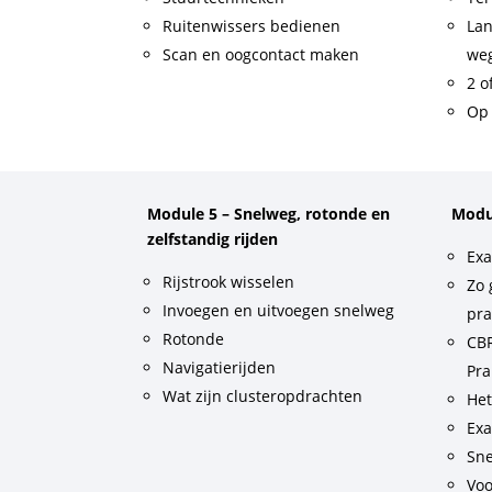
Ruitenwissers bedienen
Lan
Scan en oogcontact maken
weg
2 o
Op 
Module 5 – Snelweg, rotonde en
Modu
zelfstandig rijden
Exa
Rijstrook wisselen
Zo 
Invoegen en uitvoegen snelweg
pra
Rotonde
CBR
Navigatierijden
Pra
Wat zijn clusteropdrachten
He
Exa
Sne
Voo