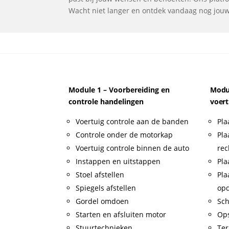
Wacht niet langer en ontdek vandaag nog jouw i
Module 1 – Voorbereiding en
Modul
controle handelingen
voert
Voertuig controle aan de banden
Pla
Controle onder de motorkap
Pla
Voertuig controle binnen de auto
rec
Instappen en uitstappen
Pla
Stoel afstellen
Pla
Spiegels afstellen
op
Gordel omdoen
Sch
Starten en afsluiten motor
Op
Stuurtechnieken
Ter