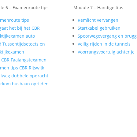
e 6 – Examenroute tips
Module 7 – Handige tips
menroute tips
Remlicht vervangen
gaat het bij het CBR
Startkabel gebruiken
ktijkexamen auto
Spoorwegovergang en brug
 Tussentijdsetoets en
Veilig rijden in de tunnels
ktijkexamen
Voorrangsvoertuig achter je
t CBR Faalangstexamen
men tips CBR Rijswijk
lweg dubbele opdracht
rkom busbaan oprijden