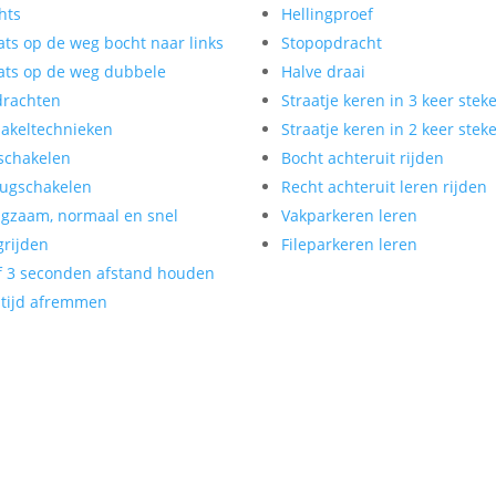
hts
Hellingproef
ats op de weg bocht naar links
Stopopdracht
ats op de weg dubbele
Halve draai
drachten
Straatje keren in 3 keer stek
akeltechnieken
Straatje keren in 2 keer stek
schakelen
Bocht achteruit rijden
ugschakelen
Recht achteruit leren rijden
gzaam, normaal en snel
Vakparkeren leren
rijden
Fileparkeren leren
f 3 seconden afstand houden
tijd afremmen