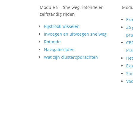
Module 5 – Snelweg, rotonde en
Modul
zelfstandig rijden
Exa
Rijstrook wisselen
Zo 
Invoegen en uitvoegen snelweg
pra
Rotonde
CBR
Navigatierijden
Pra
Wat zijn clusteropdrachten
He
Exa
Sne
Voo