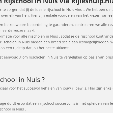
ijschool in Nuis via Rijleshulp.nl
r te zorgen dat jij de ideale rijschool in Nuis vindt. We hebben de 
over elk van hen. Hier zijn enkele voordelen van het kiezen van een
en betrouwbare beoordeling te garanderen, controleren we alle re
ormeerde keuze maakt.
rmatie voor alle rijscholen in Nuis , zodat je de rijschool kunt vin
 rijscholen in Nuis bieden een breed scala aan lesmogelijkheden,
op een tijdstip dat jou het beste uitkomt.
t eenvoudig om rijscholen in Nuis te vergelijken op basis van prijs
chool in Nuis ?
cruciaal voor het succesvol behalen van jouw rijbewijs. Hier zijn e
e duidt erop dat een rijschool succesvol is in het opleiden van lee
school in Nuis .