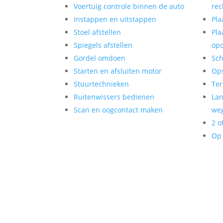
Voertuig controle binnen de auto
rec
Instappen en uitstappen
Pla
Stoel afstellen
Pla
Spiegels afstellen
op
Gordel omdoen
Sch
Starten en afsluiten motor
Op
Stuurtechnieken
Ter
Ruitenwissers bedienen
Lan
Scan en oogcontact maken
weg
2 o
Op 