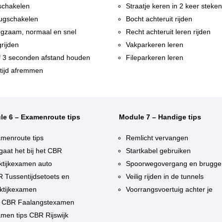
chakelen
Straatje keren in 2 keer steke
ugschakelen
Bocht achteruit rijden
gzaam, normaal en snel
Recht achteruit leren rijden
rijden
Vakparkeren leren
f 3 seconden afstand houden
Fileparkeren leren
tijd afremmen
le 6 – Examenroute tips
Module 7 – Handige tips
menroute tips
Remlicht vervangen
gaat het bij het CBR
Startkabel gebruiken
ktijkexamen auto
Spoorwegovergang en brugge
 Tussentijdsetoets en
Veilig rijden in de tunnels
ktijkexamen
Voorrangsvoertuig achter je
 CBR Faalangstexamen
men tips CBR Rijswijk