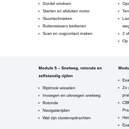
Gordel omdoen
Ops
Starten en afsluiten motor
Ter
Stuurtechnieken
Lan
Ruitenwissers bedienen
weg
Scan en oogcontact maken
2 o
Op 
Module 5 – Snelweg, rotonde en
Modu
zelfstandig rijden
Exa
Zo 
Rijstrook wisselen
pra
Invoegen en uitvoegen snelweg
CBR
Rotonde
Pra
Navigatierijden
Het
Wat zijn clusteropdrachten
Exa