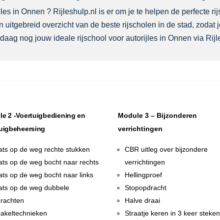
es in Onnen ? Rijleshulp.nl is er om je te helpen de perfecte rij
 uitgebreid overzicht van de beste rijscholen in de stad, zodat
daag nog jouw ideale rijschool voor autorijles in Onnen via Rijl
e 2 -Voertuigbediening en
Module 3 – Bijzonderen
uigbeheersing
verrichtingen
ats op de weg rechte stukken
CBR uitleg over bijzondere
ats op de weg bocht naar rechts
verrichtingen
ats op de weg bocht naar links
Hellingproef
ats op de weg dubbele
Stopopdracht
rachten
Halve draai
akeltechnieken
Straatje keren in 3 keer steke