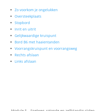
Zo voorkom je ongelukken
Oversteekplaats
Stopbord
Inrit en uitrit
Gelijkwaardige kruispunt
Bord B6 met haaientanden
Voorrangskruispunt en voorrangsweg
Rechts afslaan
Links afslaan
Module 5 – Snelweg, rotonde en zelfstandig rijden