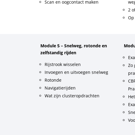
Scan en oogcontact maken
weg
2 o
Op 
Module 5 – Snelweg, rotonde en
Modu
zelfstandig rijden
Exa
Rijstrook wisselen
Zo 
Invoegen en uitvoegen snelweg
pra
Rotonde
CBR
Navigatierijden
Pra
Wat zijn clusteropdrachten
He
Exa
Sne
Voo