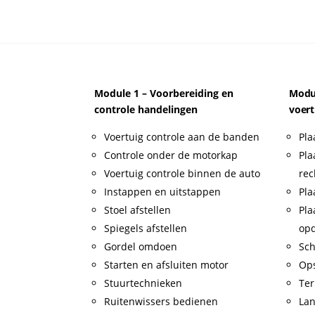
Module 1 – Voorbereiding en
Modul
controle handelingen
voert
Voertuig controle aan de banden
Pla
Controle onder de motorkap
Pla
Voertuig controle binnen de auto
rec
Instappen en uitstappen
Pla
Stoel afstellen
Pla
Spiegels afstellen
op
Gordel omdoen
Sch
Starten en afsluiten motor
Op
Stuurtechnieken
Ter
Ruitenwissers bedienen
Lan