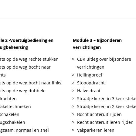
e 2 -Voertuigbediening en
Module 3 – Bijzonderen
uigbeheersing
verrichtingen
ats op de weg rechte stukken
CBR uitleg over bijzondere
ats op de weg bocht naar
verrichtingen
hts
Hellingproef
ats op de weg bocht naar links
Stopopdracht
ats op de weg dubbele
Halve draai
drachten
Straatje keren in 3 keer stek
akeltechnieken
Straatje keren in 2 keer stek
schakelen
Bocht achteruit rijden
ugschakelen
Recht achteruit leren rijden
gzaam, normaal en snel
Vakparkeren leren