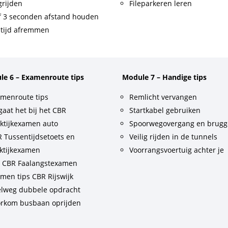
rijden
Fileparkeren leren
f 3 seconden afstand houden
tijd afremmen
le 6 – Examenroute tips
Module 7 – Handige tips
menroute tips
Remlicht vervangen
gaat het bij het CBR
Startkabel gebruiken
ktijkexamen auto
Spoorwegovergang en brug
 Tussentijdsetoets en
Veilig rijden in de tunnels
ktijkexamen
Voorrangsvoertuig achter je
t CBR Faalangstexamen
men tips CBR Rijswijk
lweg dubbele opdracht
rkom busbaan oprijden