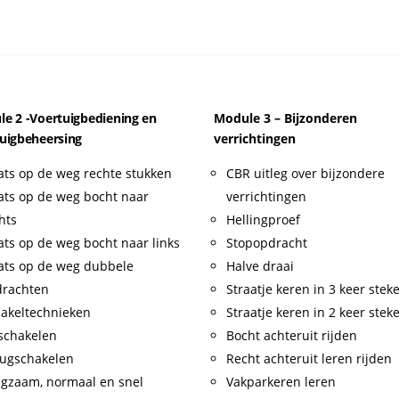
e 2 -Voertuigbediening en
Module 3 – Bijzonderen
uigbeheersing
verrichtingen
ats op de weg rechte stukken
CBR uitleg over bijzondere
ats op de weg bocht naar
verrichtingen
hts
Hellingproef
ats op de weg bocht naar links
Stopopdracht
ats op de weg dubbele
Halve draai
drachten
Straatje keren in 3 keer stek
akeltechnieken
Straatje keren in 2 keer stek
schakelen
Bocht achteruit rijden
ugschakelen
Recht achteruit leren rijden
gzaam, normaal en snel
Vakparkeren leren