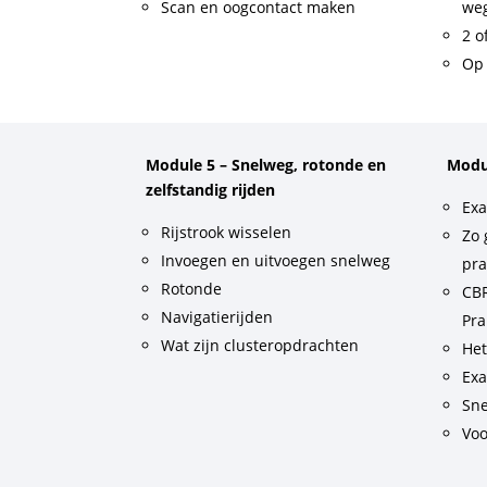
Scan en oogcontact maken
weg
2 o
Op 
Module 5 – Snelweg, rotonde en
Modu
zelfstandig rijden
Exa
Rijstrook wisselen
Zo 
Invoegen en uitvoegen snelweg
pra
Rotonde
CBR
Navigatierijden
Pra
Wat zijn clusteropdrachten
He
Exa
Sne
Voo