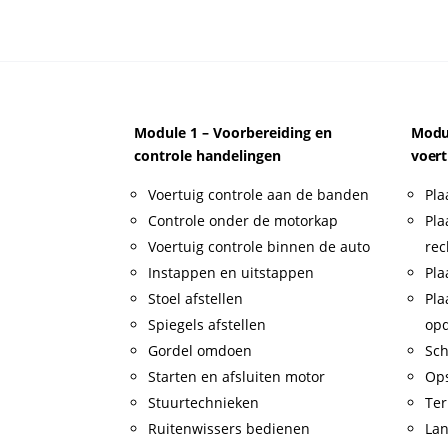
Module 1 – Voorbereiding en
Modul
controle handelingen
voert
Voertuig controle aan de banden
Pla
Controle onder de motorkap
Pla
Voertuig controle binnen de auto
rec
Instappen en uitstappen
Pla
Stoel afstellen
Pla
Spiegels afstellen
op
Gordel omdoen
Sch
Starten en afsluiten motor
Op
Stuurtechnieken
Ter
Ruitenwissers bedienen
Lan