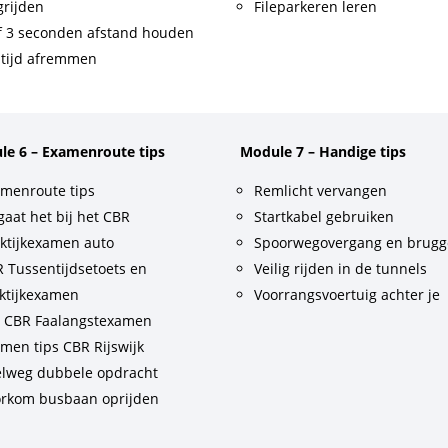
rijden
Fileparkeren leren
f 3 seconden afstand houden
tijd afremmen
le 6 – Examenroute tips
Module 7 – Handige tips
menroute tips
Remlicht vervangen
gaat het bij het CBR
Startkabel gebruiken
ktijkexamen auto
Spoorwegovergang en brug
 Tussentijdsetoets en
Veilig rijden in de tunnels
ktijkexamen
Voorrangsvoertuig achter je
t CBR Faalangstexamen
men tips CBR Rijswijk
lweg dubbele opdracht
rkom busbaan oprijden