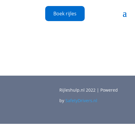
Boek rijles
Rijleshulp.nl 2022 | Powered
by
SafetyDrivers.nl