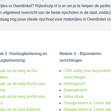
les in Overdinkel? Rijleshulp.nl is er om je te helpen de perfect
 uitgebreid overzicht van de beste rijscholen in de stad, zodat
daag nog jouw ideale rijschool voor motorrijles in Overdinkel via
le 2 -Voertuigbediening en
Module 3 – Bijzonderen
tuigbeheersing
verrichtingen
aats op de weg rechte
CBR uitleg over bijzonder
ukken
verrichtingen
aats op de weg bocht naar
Hellingproef
chts
Stopopdracht
aats op de weg bocht naar
Halve draai
ks
Straatje keren in 3 keer st
aats op de weg dubbele
Straatje keren in 2 keer st