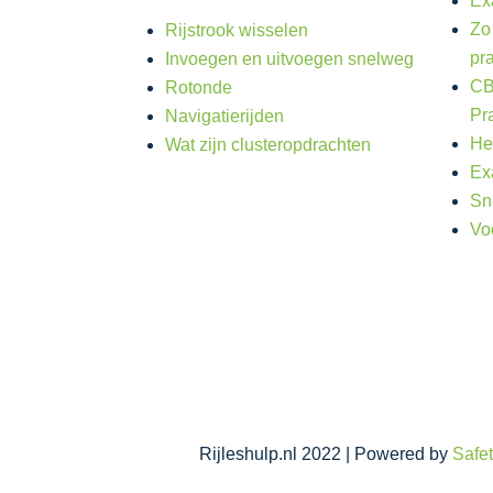
Ex
Zo
Rijstrook wisselen
pr
Invoegen en uitvoegen snelweg
CB
Rotonde
Pr
Navigatierijden
He
Wat zijn clusteropdrachten
Ex
Sn
Vo
Rijleshulp.nl 2022 | Powered by
Safet