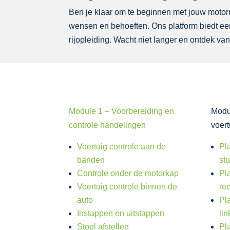
Ben je klaar om te beginnen met jouw motorrij
wensen en behoeften. Ons platform biedt een
rijopleiding. Wacht niet langer en ontdek van
Module 1 – Voorbereiding en
Modu
controle handelingen
voer
Voertuig controle aan de
Pl
banden
st
Controle onder de motorkap
Pl
Voertuig controle binnen de
re
auto
Pl
Instappen en uitstappen
lin
Stoel afstellen
Pl