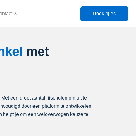
ontact
Boek rijles
nkel
met
. Met een groot aantal rijscholen om uit te
eenvoudigd door een platform te ontwikkelen
len helpt je om een weloverwogen keuze te