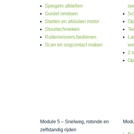
Spiegels afstellen
op
Gordel omdoen
Sc
Starten en afsluiten motor
Op
Stuurtechnieken
Te
Ruitenwissers bedienen
La
Scan en oogcontact maken
we
2 
Op
Module 5 – Snelweg, rotonde en
Modu
zelfstandig rijden