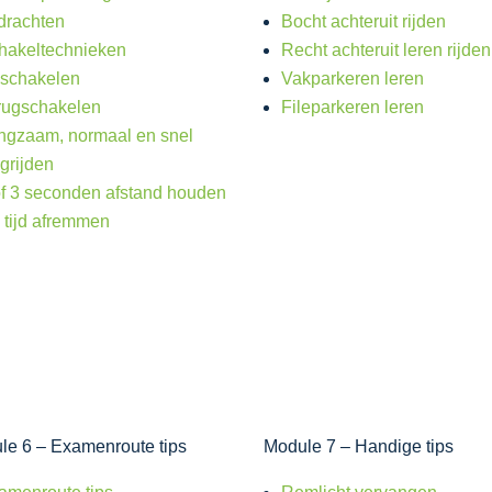
drachten
Bocht achteruit rijden
hakeltechnieken
Recht achteruit leren rijden
schakelen
Vakparkeren leren
rugschakelen
Fileparkeren leren
ngzaam, normaal en snel
grijden
of 3 seconden afstand houden
 tijd afremmen
le 6 – Examenroute tips
Module 7 – Handige tips