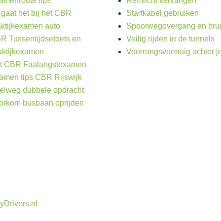
amenroute tips
Remlicht vervangen
 gaat het bij het CBR
Startkabel gebruiken
aktijkexamen auto
Spoorwegovergang en bru
R Tussentijdsetoets en
Veilig rijden in de tunnels
aktijkexamen
Voorrangsvoertuig achter j
t CBR Faalangstexamen
amen tips CBR Rijswijk
elweg dubbele opdracht
orkom busbaan oprijden
yDrivers.nl