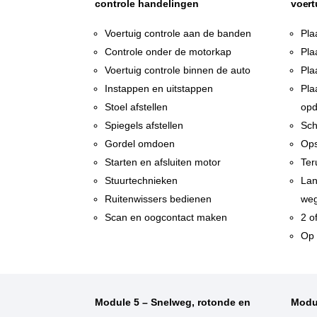
controle handelingen
voert
Voertuig controle aan de banden
Pla
Controle onder de motorkap
Pla
Voertuig controle binnen de auto
Pla
Instappen en uitstappen
Pla
Stoel afstellen
opd
Spiegels afstellen
Sch
Gordel omdoen
Ops
Starten en afsluiten motor
Ter
Stuurtechnieken
Lan
Ruitenwissers bedienen
weg
Scan en oogcontact maken
2 o
Op 
Module 5 – Snelweg, rotonde en
Modu