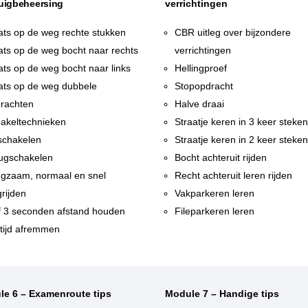
uigbeheersing
verrichtingen
ats op de weg rechte stukken
CBR uitleg over bijzondere
ats op de weg bocht naar rechts
verrichtingen
ats op de weg bocht naar links
Hellingproef
ats op de weg dubbele
Stopopdracht
rachten
Halve draai
akeltechnieken
Straatje keren in 3 keer steke
chakelen
Straatje keren in 2 keer steke
ugschakelen
Bocht achteruit rijden
gzaam, normaal en snel
Recht achteruit leren rijden
rijden
Vakparkeren leren
f 3 seconden afstand houden
Fileparkeren leren
tijd afremmen
le 6 – Examenroute tips
Module 7 – Handige tips