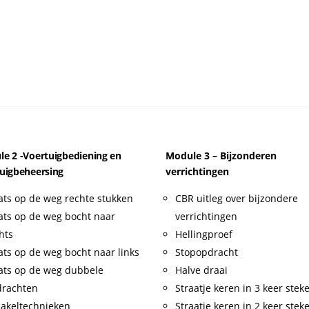
e 2 -Voertuigbediening en
Module 3 – Bijzonderen
uigbeheersing
verrichtingen
ats op de weg rechte stukken
CBR uitleg over bijzondere
ats op de weg bocht naar
verrichtingen
hts
Hellingproef
ats op de weg bocht naar links
Stopopdracht
ats op de weg dubbele
Halve draai
drachten
Straatje keren in 3 keer stek
akeltechnieken
Straatje keren in 2 keer stek