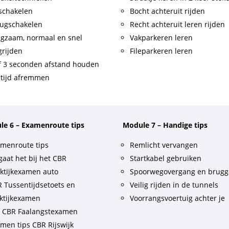
schakelen
Bocht achteruit rijden
ugschakelen
Recht achteruit leren rijden
gzaam, normaal en snel
Vakparkeren leren
rijden
Fileparkeren leren
f 3 seconden afstand houden
tijd afremmen
le 6 – Examenroute tips
Module 7 – Handige tips
menroute tips
Remlicht vervangen
gaat het bij het CBR
Startkabel gebruiken
ktijkexamen auto
Spoorwegovergang en brug
 Tussentijdsetoets en
Veilig rijden in de tunnels
ktijkexamen
Voorrangsvoertuig achter je
t CBR Faalangstexamen
men tips CBR Rijswijk