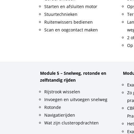
Starten en afsluiten motor
Op
Stuurtechnieken
Ter
Ruitenwissers bedienen
Lan
Scan en oogcontact maken
weg
2 o
Op 
Module 5 – Snelweg, rotonde en
Modu
zelfstandig rijden
Exa
Rijstrook wisselen
Zo 
Invoegen en uitvoegen snelweg
pra
Rotonde
CBR
Navigatierijden
Pra
Wat zijn clusteropdrachten
He
Exa