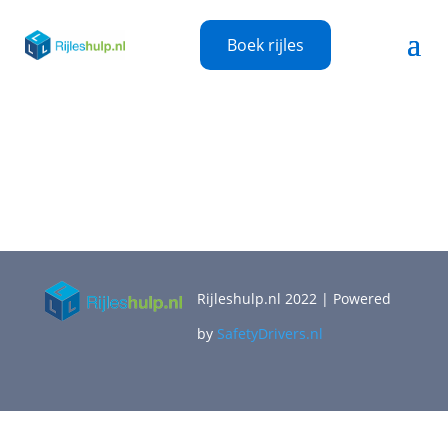
Boek rijles
Rijleshulp.nl 2022 | Powered
by
SafetyDrivers.nl