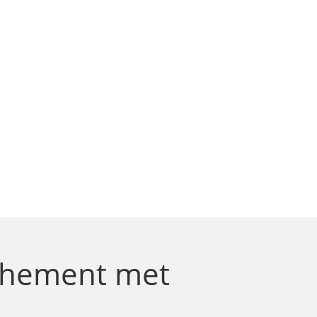
nchement
met