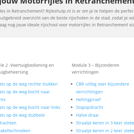
ouw Motorrijles in Retranchement 
es in Retranchement? Rijleshulp.nl is er om je te helpen de perfecte
itgebreid overzicht van de beste rijscholen in de stad, zodat je 
aag nog jouw ideale rijschool voor motorrijles in Retranchement via
e 2 -Voertuigbediening en
Module 3 – Bijzonderen
uigbeheersing
verrichtingen
ats op de weg rechte stukken
CBR uitleg over bijzondere
ats op de weg bocht naar
verrichtingen
hts
Hellingproef
ats op de weg bocht naar links
Stopopdracht
ats op de weg dubbele
Halve draai
drachten
Straatje keren in 3 keer stek
akeltechnieken
Straatje keren in 2 keer stek