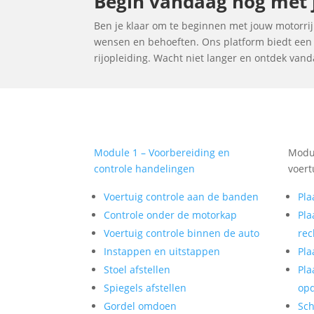
Begin vandaag nog met j
Ben je klaar om te beginnen met jouw motorrijl
wensen en behoeften. Ons platform biedt een u
rijopleiding. Wacht niet langer en ontdek vand
Module 1 – Voorbereiding en
Modul
controle handelingen
voert
Voertuig controle aan de banden
Pla
Controle onder de motorkap
Pla
Voertuig controle binnen de auto
rec
Instappen en uitstappen
Pla
Stoel afstellen
Pla
Spiegels afstellen
op
Gordel omdoen
Sch