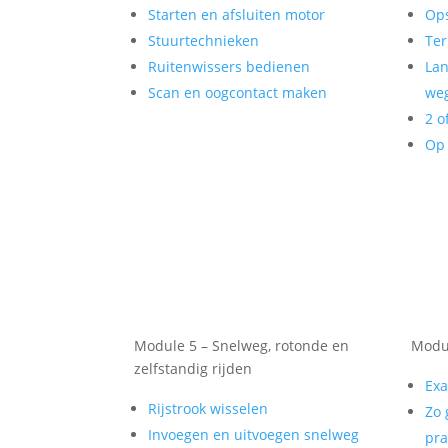
Starten en afsluiten motor
Op
Stuurtechnieken
Ter
Ruitenwissers bedienen
Lan
Scan en oogcontact maken
weg
2 o
Op 
Module 5 – Snelweg, rotonde en
Modul
zelfstandig rijden
Exa
Rijstrook wisselen
Zo 
Invoegen en uitvoegen snelweg
pra