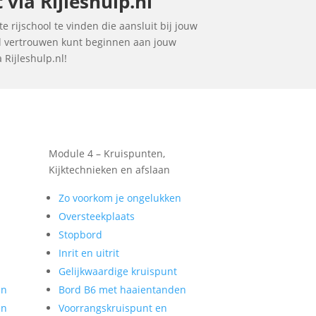
via Rijleshulp.nl
 rijschool te vinden die aansluit bij jouw
vol vertrouwen kunt beginnen aan jouw
 Rijleshulp.nl!
Module 4 – Kruispunten,
Kijktechnieken en afslaan
Zo voorkom je ongelukken
Oversteekplaats
Stopbord
Inrit en uitrit
Gelijkwaardige kruispunt
en
Bord B6 met haaientanden
en
Voorrangskruispunt en