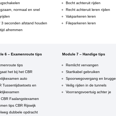
ugschakelen
Bocht achteruit rijden
gzaam, normaal en snel
Recht achteruit leren rijden
rijden
Vakparkeren leren
f 3 seconden afstand houden
Fileparkeren leren
tijd afremmen
le 6 – Examenroute tips
Module 7 – Handige tips
menroute tips
Remlicht vervangen
gaat het bij het CBR
Startkabel gebruiken
ktijkexamen auto
Spoorwegovergang en brugge
 Tussentijdsetoets en
Veilig rijden in de tunnels
ktijkexamen
Voorrangsvoertuig achter je
 CBR Faalangstexamen
men tips CBR Rijswijk
lweg dubbele opdracht