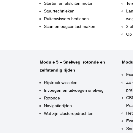
Starten en afsluiten motor
Ter
Stuurtechnieken
Lan
Ruitenwissers bedienen
weg
Scan en oogcontact maken
2 o
Op 
Module 5 – Snelweg, rotonde en
Modu
zelfstandig rijden
Exa
Zo 
Rijstrook wisselen
pra
Invoegen en uitvoegen snelweg
CBR
Rotonde
Pra
Navigatierijden
Het
Wat zijn clusteropdrachten
Exa
Sne