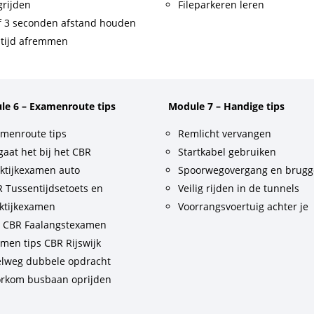
rijden
Fileparkeren leren
f 3 seconden afstand houden
tijd afremmen
le 6 – Examenroute tips
Module 7 – Handige tips
menroute tips
Remlicht vervangen
gaat het bij het CBR
Startkabel gebruiken
ktijkexamen auto
Spoorwegovergang en brug
 Tussentijdsetoets en
Veilig rijden in de tunnels
ktijkexamen
Voorrangsvoertuig achter je
t CBR Faalangstexamen
men tips CBR Rijswijk
lweg dubbele opdracht
rkom busbaan oprijden