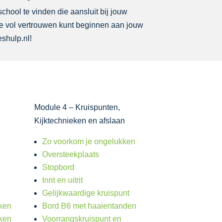
school te vinden die aansluit bij jouw
 je vol vertrouwen kunt beginnen aan jouw
eshulp.nl!
Module 4 – Kruispunten,
Kijktechnieken en afslaan
e
Zo voorkom je ongelukken
Oversteekplaats
Stopbord
Inrit en uitrit
Gelijkwaardige kruispunt
eken
Bord B6 met haaientanden
eken
Voorrangskruispunt en