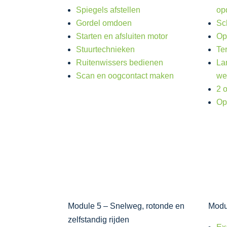
Spiegels afstellen
op
Gordel omdoen
Sc
Starten en afsluiten motor
Op
Stuurtechnieken
Te
Ruitenwissers bedienen
La
Scan en oogcontact maken
we
2 
Op
Module 5 – Snelweg, rotonde en
Modu
zelfstandig rijden