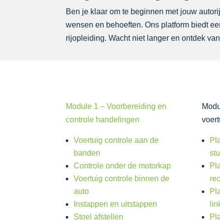
Ben je klaar om te beginnen met jouw autorijl
wensen en behoeften. Ons platform biedt een
rijopleiding. Wacht niet langer en ontdek van
Module 1 – Voorbereiding en
Modu
controle handelingen
voer
Voertuig controle aan de
Pl
banden
st
Controle onder de motorkap
Pl
Voertuig controle binnen de
re
auto
Pl
Instappen en uitstappen
lin
Stoel afstellen
Pl