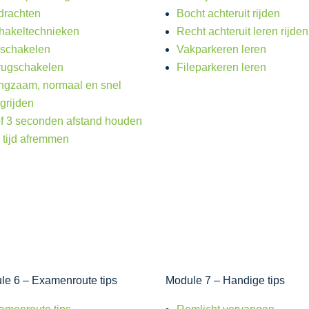
drachten
Bocht achteruit rijden
hakeltechnieken
Recht achteruit leren rijden
schakelen
Vakparkeren leren
rugschakelen
Fileparkeren leren
ngzaam, normaal en snel
grijden
of 3 seconden afstand houden
 tijd afremmen
le 6 – Examenroute tips
Module 7 – Handige tips