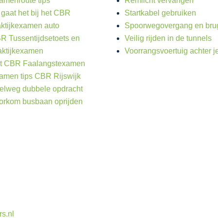
amenroute tips
Remlicht vervangen
 gaat het bij het CBR
Startkabel gebruiken
aktijkexamen auto
Spoorwegovergang en bru
R Tussentijdsetoets en
Veilig rijden in de tunnels
aktijkexamen
Voorrangsvoertuig achter j
t CBR Faalangstexamen
amen tips CBR Rijswijk
elweg dubbele opdracht
orkom busbaan oprijden
rs.nl