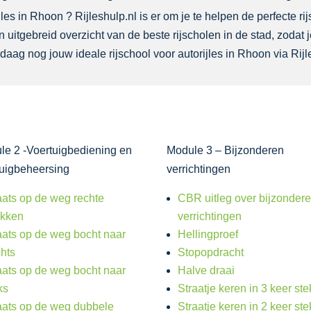
es in Rhoon ? Rijleshulp.nl is er om je te helpen de perfecte rij
 uitgebreid overzicht van de beste rijscholen in de stad, zodat
daag nog jouw ideale rijschool voor autorijles in Rhoon via Rijl
le 2 -Voertuigbediening en
Module 3 – Bijzonderen
tuigbeheersing
verrichtingen
aats op de weg rechte
CBR uitleg over bijzonder
ukken
verrichtingen
aats op de weg bocht naar
Hellingproef
chts
Stopopdracht
aats op de weg bocht naar
Halve draai
ks
Straatje keren in 3 keer st
aats op de weg dubbele
Straatje keren in 2 keer st