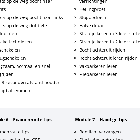
ats op de weg bocht naar
verrichtingen
hts
Hellingproef
ats op de weg bocht naar links
Stopopdracht
ats op de weg dubbele
Halve draai
drachten
Straatje keren in 3 keer stek
akeltechnieken
Straatje keren in 2 keer stek
schakelen
Bocht achteruit rijden
ugschakelen
Recht achteruit leren rijden
gzaam, normaal en snel
Vakparkeren leren
rijden
Fileparkeren leren
f 3 seconden afstand houden
tijd afremmen
le 6 – Examenroute tips
Module 7 – Handige tips
menroute tips
Remlicht vervangen
gaat het bij het CBR
Startkabel gebruiken