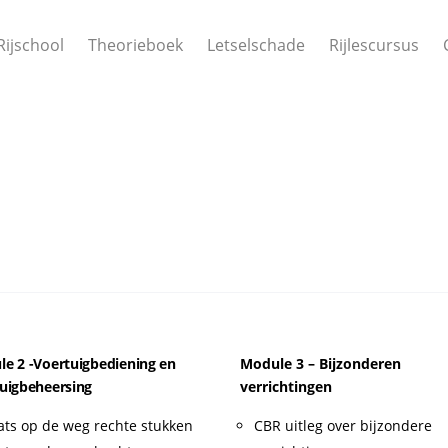
Rijschool
Theorieboek
Letselschade
Rijlescursus
e 2 -Voertuigbediening en
Module 3 – Bijzonderen
uigbeheersing
verrichtingen
ats op de weg rechte stukken
CBR uitleg over bijzondere