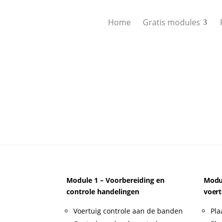
Home
Gratis modules
Module 1 – Voorbereiding en
Modul
controle handelingen
voert
Voertuig controle aan de banden
Pla