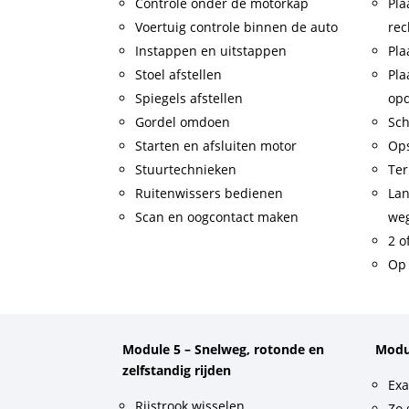
Controle onder de motorkap
Pla
Voertuig controle binnen de auto
rec
Instappen en uitstappen
Pla
Stoel afstellen
Pla
Spiegels afstellen
op
Gordel omdoen
Sch
Starten en afsluiten motor
Op
Stuurtechnieken
Ter
Ruitenwissers bedienen
Lan
Scan en oogcontact maken
weg
2 o
Op 
Module 5 – Snelweg, rotonde en
Modu
zelfstandig rijden
Exa
Rijstrook wisselen
Zo 