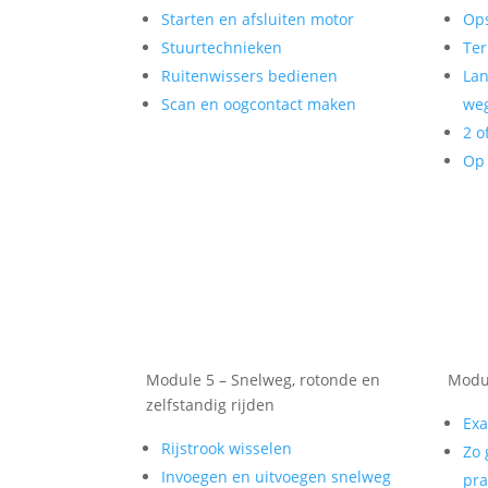
Starten en afsluiten motor
Op
Stuurtechnieken
Ter
Ruitenwissers bedienen
Lan
Scan en oogcontact maken
weg
2 o
Op 
Module 5 – Snelweg, rotonde en
Modul
zelfstandig rijden
Exa
Rijstrook wisselen
Zo 
Invoegen en uitvoegen snelweg
pra