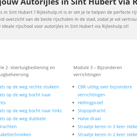
uw Autorijles in Sint Hubert via R
 in Sint Hubert ? Rijleshulp.nl is er om je te helpen de perfecte ri
d overzicht van de beste rijscholen in de stad, zodat je vol vertr
eale rijschool voor autorijles in Sint Hubert via Rijleshulp.nl!
e 2 -Voertuigbediening en
Module 3 – Bijzonderen
uigbeheersing
verrichtingen
ats op de weg rechte stukken
CBR uitleg over bijzondere
ats op de weg bocht naar
verrichtingen
hts
Hellingproef
ats op de weg bocht naar links
Stopopdracht
ats op de weg dubbele
Halve draai
drachten
Straatje keren in 3 keer stek
akeltechnieken
Straatje keren in 2 keer stek