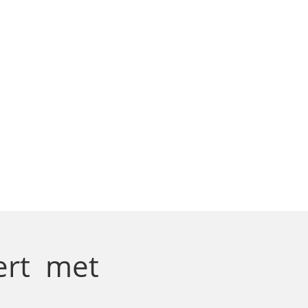
ert
met