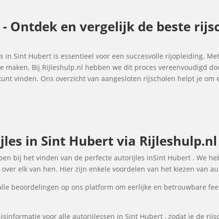
t - Ontdek en vergelijk de beste rij
es in Sint Hubert is essentieel voor een succesvolle rijopleiding. Me
 te maken. Bij Rijleshulp.nl hebben we dit proces vereenvoudigd do
t kunt vinden. Ons overzicht van aangesloten rijscholen helpt je 
les in Sint Hubert via Rijleshulp.nl
lpen bij het vinden van de perfecte autorijles inSint Hubert . We h
over elk van hen. Hier zijn enkele voordelen van het kiezen van auto
lle beoordelingen op ons platform om eerlijke en betrouwbare fee
sinformatie voor alle autorijlessen in Sint Hubert , zodat je de rij