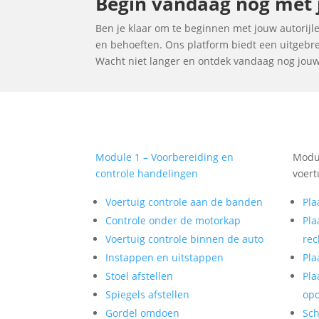
Begin vandaag nog met jo
Ben je klaar om te beginnen met jouw autorijles
en behoeften. Ons platform biedt een uitgebrei
Wacht niet langer en ontdek vandaag nog jouw id
Module 1 – Voorbereiding en
Modul
controle handelingen
voert
Voertuig controle aan de banden
Pla
Controle onder de motorkap
Pla
Voertuig controle binnen de auto
rec
Instappen en uitstappen
Pla
Stoel afstellen
Pla
Spiegels afstellen
op
Gordel omdoen
Sch