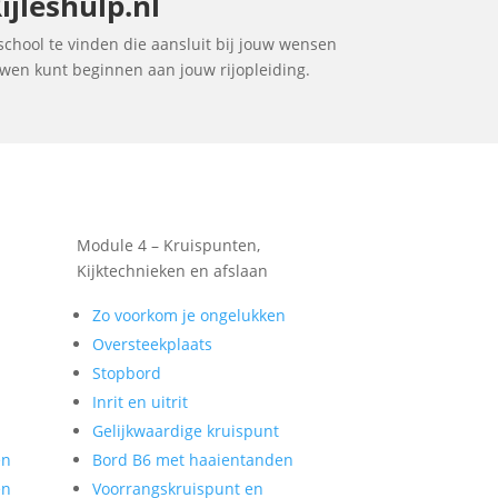
ijleshulp.nl
jschool te vinden die aansluit bij jouw wensen
ouwen kunt beginnen aan jouw rijopleiding.
Module 4 – Kruispunten,
Kijktechnieken en afslaan
Zo voorkom je ongelukken
Oversteekplaats
Stopbord
Inrit en uitrit
Gelijkwaardige kruispunt
en
Bord B6 met haaientanden
en
Voorrangskruispunt en