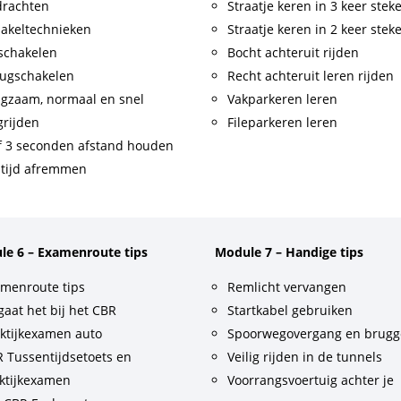
drachten
Straatje keren in 3 keer stek
akeltechnieken
Straatje keren in 2 keer stek
schakelen
Bocht achteruit rijden
ugschakelen
Recht achteruit leren rijden
gzaam, normaal en snel
Vakparkeren leren
rijden
Fileparkeren leren
f 3 seconden afstand houden
tijd afremmen
le 6 – Examenroute tips
Module 7 – Handige tips
menroute tips
Remlicht vervangen
gaat het bij het CBR
Startkabel gebruiken
ktijkexamen auto
Spoorwegovergang en brug
 Tussentijdsetoets en
Veilig rijden in de tunnels
ktijkexamen
Voorrangsvoertuig achter je