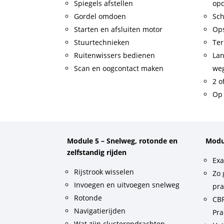
Spiegels afstellen
op
Gordel omdoen
Sch
Starten en afsluiten motor
Op
Stuurtechnieken
Ter
Ruitenwissers bedienen
Lan
Scan en oogcontact maken
weg
2 o
Op 
Module 5 – Snelweg, rotonde en
Modu
zelfstandig rijden
Exa
Rijstrook wisselen
Zo 
Invoegen en uitvoegen snelweg
pra
Rotonde
CBR
Navigatierijden
Pra
Wat zijn clusteropdrachten