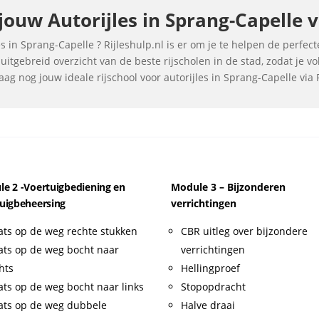
uw Autorijles in Sprang-Capelle vi
 in Sprang-Capelle ? Rijleshulp.nl is er om je te helpen de perfecte
itgebreid overzicht van de beste rijscholen in de stad, zodat je 
ag nog jouw ideale rijschool voor autorijles in Sprang-Capelle via R
e 2 -Voertuigbediening en
Module 3 – Bijzonderen
uigbeheersing
verrichtingen
ats op de weg rechte stukken
CBR uitleg over bijzondere
ats op de weg bocht naar
verrichtingen
hts
Hellingproef
ats op de weg bocht naar links
Stopopdracht
ats op de weg dubbele
Halve draai