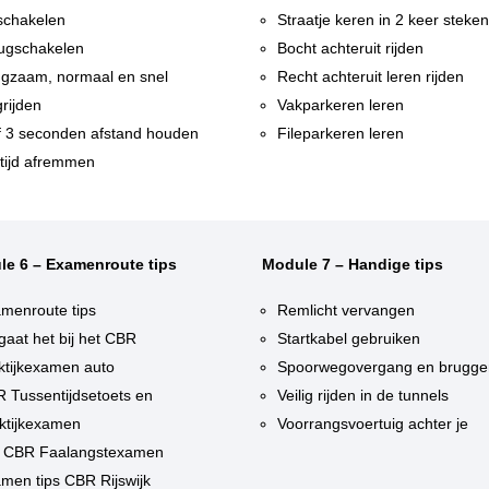
chakelen
Straatje keren in 2 keer steke
ugschakelen
Bocht achteruit rijden
gzaam, normaal en snel
Recht achteruit leren rijden
rijden
Vakparkeren leren
f 3 seconden afstand houden
Fileparkeren leren
tijd afremmen
le 6 – Examenroute tips
Module 7 – Handige tips
menroute tips
Remlicht vervangen
gaat het bij het CBR
Startkabel gebruiken
ktijkexamen auto
Spoorwegovergang en brugge
 Tussentijdsetoets en
Veilig rijden in de tunnels
ktijkexamen
Voorrangsvoertuig achter je
 CBR Faalangstexamen
men tips CBR Rijswijk