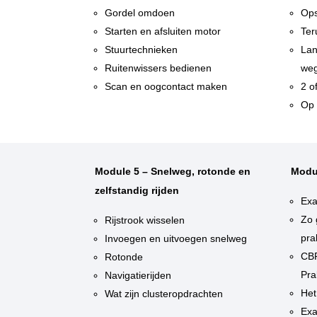
Gordel omdoen
Ops
Starten en afsluiten motor
Ter
Stuurtechnieken
Lan
Ruitenwissers bedienen
weg
Scan en oogcontact maken
2 o
Op 
Module 5 – Snelweg, rotonde en
Modu
zelfstandig rijden
Exa
Zo 
Rijstrook wisselen
pra
Invoegen en uitvoegen snelweg
CBR
Rotonde
Pra
Navigatierijden
Het
Wat zijn clusteropdrachten
Exa