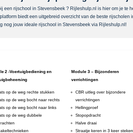
j een rijschool in Stevensbeek ? Rijleshulp.nl is hier om je te h
latform biedt een uitgebreid overzicht van de beste rijscholen 
 nog jouw ideale rijschool in Stevensbeek via Rijleshulp.nl!
e 2 -Voertuigbediening en
Module 3 – Bijzonderen
uigbeheersing
verrichtingen
ats op de weg rechte stukken
CBR uitleg over bijzondere
ats op de weg bocht naar rechts
verrichtingen
ats op de weg bocht naar links
Hellingproef
ats op de weg dubbele
Stopopdracht
rachten
Halve draai
akeltechnieken
Straatje keren in 3 keer steke