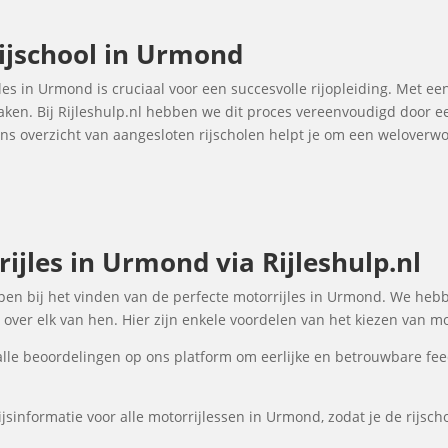
ijschool in Urmond
jles in Urmond is cruciaal voor een succesvolle rijopleiding. Met een
maken. Bij Rijleshulp.nl hebben we dit proces vereenvoudigd door e
Ons overzicht van aangesloten rijscholen helpt je om een welover
ijles in Urmond via Rijleshulp.nl
elpen bij het vinden van de perfecte motorrijles in Urmond. We hebb
over elk van hen. Hier zijn enkele voordelen van het kiezen van mo
lle beoordelingen op ons platform om eerlijke en betrouwbare fee
jsinformatie voor alle motorrijlessen in Urmond, zodat je de rijsch