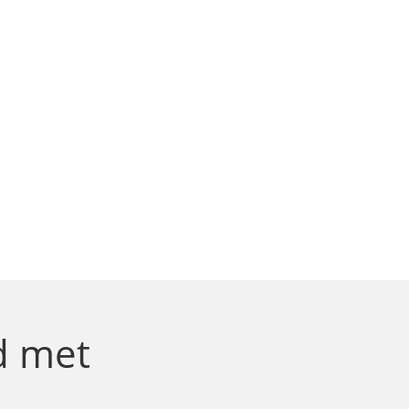
d
met