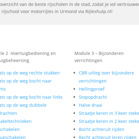
verzicht van de beste rijscholen in de stad, zodat je vol vertrouw
rijschool voor motorrijles in Urmond via Rijleshulp.nl!
e 2 -Voertuigbediening en
Module 3 – Bijzonderen
uigbeheersing
verrichtingen
ats op de weg rechte stukken
CBR uitleg over bijzondere
ats op de weg bocht naar
verrichtingen
hts
Hellingproef
ats op de weg bocht naar links
Stopopdracht
ats op de weg dubbele
Halve draai
drachten
Straatje keren in 3 keer stek
akeltechnieken
Straatje keren in 2 keer stek
schakelen
Bocht achteruit rijden
ugschakelen
Recht achteruit leren rijden