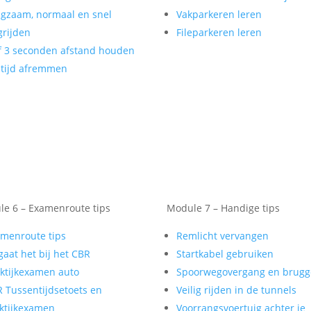
gzaam, normaal en snel
Vakparkeren leren
rijden
Fileparkeren leren
f 3 seconden afstand houden
tijd afremmen
e 6 – Examenroute tips
Module 7 – Handige tips
menroute tips
Remlicht vervangen
gaat het bij het CBR
Startkabel gebruiken
ktijkexamen auto
Spoorwegovergang en brug
 Tussentijdsetoets en
Veilig rijden in de tunnels
ktijkexamen
Voorrangsvoertuig achter je