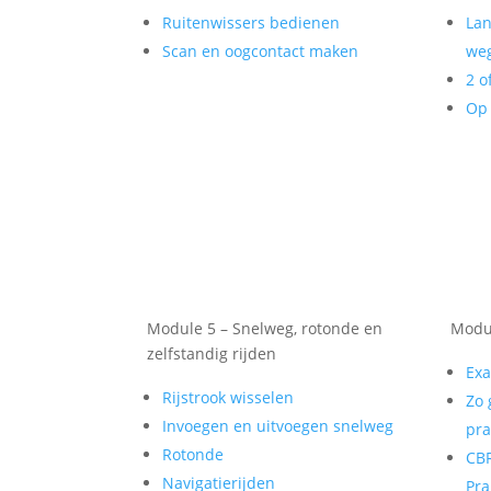
Ruitenwissers bedienen
Lan
Scan en oogcontact maken
weg
2 o
Op 
Module 5 – Snelweg, rotonde en
Modul
zelfstandig rijden
Exa
Rijstrook wisselen
Zo 
Invoegen en uitvoegen snelweg
pra
Rotonde
CBR
Navigatierijden
Pra