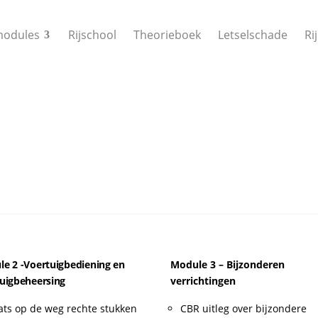
modules
Rijschool
Theorieboek
Letselschade
Ri
e 2 -Voertuigbediening en
Module 3 – Bijzonderen
uigbeheersing
verrichtingen
ats op de weg rechte stukken
CBR uitleg over bijzondere