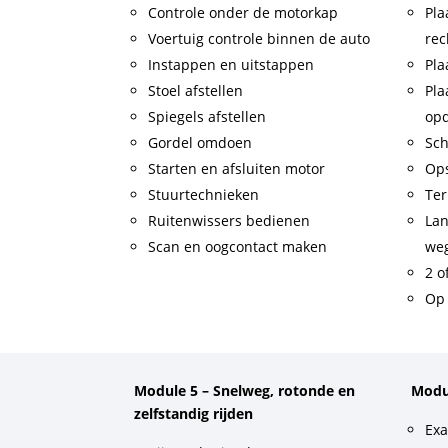
Controle onder de motorkap
Pla
Voertuig controle binnen de auto
rec
Instappen en uitstappen
Pla
Stoel afstellen
Pla
Spiegels afstellen
op
Gordel omdoen
Sch
Starten en afsluiten motor
Op
Stuurtechnieken
Ter
Ruitenwissers bedienen
Lan
Scan en oogcontact maken
weg
2 o
Op 
Module 5 – Snelweg, rotonde en
Modu
zelfstandig rijden
Exa