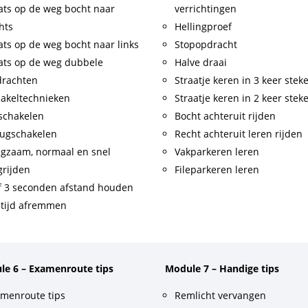
ats op de weg bocht naar
verrichtingen
hts
Hellingproef
ats op de weg bocht naar links
Stopopdracht
ats op de weg dubbele
Halve draai
drachten
Straatje keren in 3 keer stek
akeltechnieken
Straatje keren in 2 keer stek
schakelen
Bocht achteruit rijden
ugschakelen
Recht achteruit leren rijden
gzaam, normaal en snel
Vakparkeren leren
rijden
Fileparkeren leren
f 3 seconden afstand houden
tijd afremmen
le 6 – Examenroute tips
Module 7 – Handige tips
menroute tips
Remlicht vervangen