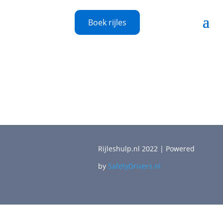
Boek rijles
Rijleshulp.nl 2022 | Powered
by
SafetyDrivers.nl