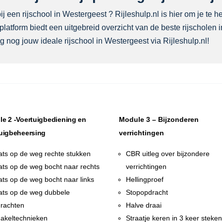
j een rijschool in Westergeest ? Rijleshulp.nl is hier om je te h
latform biedt een uitgebreid overzicht van de beste rijscholen 
 nog jouw ideale rijschool in Westergeest via Rijleshulp.nl!
e 2 -Voertuigbediening en
Module 3 – Bijzonderen
uigbeheersing
verrichtingen
ats op de weg rechte stukken
CBR uitleg over bijzondere
ats op de weg bocht naar rechts
verrichtingen
ats op de weg bocht naar links
Hellingproef
ats op de weg dubbele
Stopopdracht
rachten
Halve draai
akeltechnieken
Straatje keren in 3 keer steke