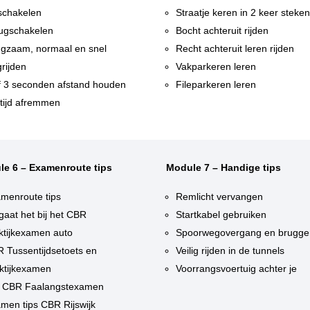
chakelen
Straatje keren in 2 keer steke
ugschakelen
Bocht achteruit rijden
gzaam, normaal en snel
Recht achteruit leren rijden
rijden
Vakparkeren leren
f 3 seconden afstand houden
Fileparkeren leren
tijd afremmen
le 6 – Examenroute tips
Module 7 – Handige tips
menroute tips
Remlicht vervangen
gaat het bij het CBR
Startkabel gebruiken
ktijkexamen auto
Spoorwegovergang en brugge
 Tussentijdsetoets en
Veilig rijden in de tunnels
ktijkexamen
Voorrangsvoertuig achter je
 CBR Faalangstexamen
men tips CBR Rijswijk