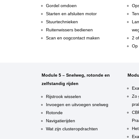
Gordel omdoen
Ops
Starten en afsluiten motor
Ter
Stuurtechnieken
Lan
Ruitenwissers bedienen
weg
Scan en oogcontact maken
2 o
Op 
Module 5 – Snelweg, rotonde en
Modu
zelfstandig rijden
Exa
Zo 
Rijstrook wisselen
pra
Invoegen en uitvoegen snelweg
CBR
Rotonde
Pra
Navigatierijden
Het
Wat zijn clusteropdrachten
Exa