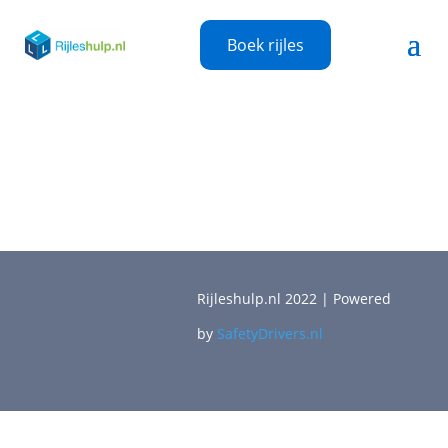
Boek rijles
Rijleshulp.nl 2022 | Powered
by
SafetyDrivers.nl