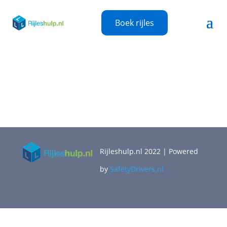
Boek rijles
Rijleshulp.nl 2022 | Powered
by
SafetyDrivers.nl