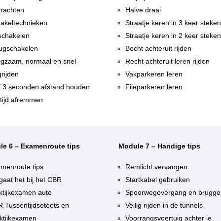
rachten
Halve draai
akeltechnieken
Straatje keren in 3 keer steke
chakelen
Straatje keren in 2 keer steke
ugschakelen
Bocht achteruit rijden
gzaam, normaal en snel
Recht achteruit leren rijden
rijden
Vakparkeren leren
f 3 seconden afstand houden
Fileparkeren leren
tijd afremmen
le 6 – Examenroute tips
Module 7 – Handige tips
menroute tips
Remlicht vervangen
gaat het bij het CBR
Startkabel gebruiken
ktijkexamen auto
Spoorwegovergang en brugge
 Tussentijdsetoets en
Veilig rijden in de tunnels
ktijkexamen
Voorrangsvoertuig achter je