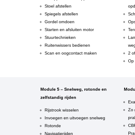
Stoel afstellen
opd
Spiegels afstellen
Sch
Gordel omdoen
Ops
Starten en afsluiten motor
Ter
Stuurtechnieken
Lan
Ruitenwissers bedienen
weg
Scan en oogcontact maken
2 o
Op 
Module 5 – Snelweg, rotonde en
Modu
zelfstandig rijden
Exa
Zo 
Rijstrook wisselen
pra
Invoegen en uitvoegen snelweg
CBR
Rotonde
Pra
Navigatierijden