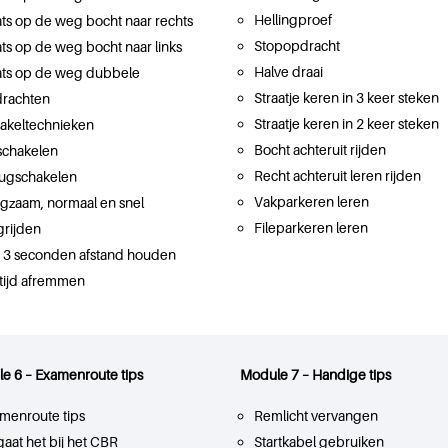
Hellingproef
ats op de weg bocht naar rechts
Stopopdracht
ats op de weg bocht naar links
Halve draai
ats op de weg dubbele
Straatje keren in 3 keer steken
rachten
Straatje keren in 2 keer steken
akeltechnieken
Bocht achteruit rijden
chakelen
Recht achteruit leren rijden
ugschakelen
Vakparkeren leren
gzaam, normaal en snel
Fileparkeren leren
rijden
f 3 seconden afstand houden
tijd afremmen
e 6 – Examenroute tips
Module 7 – Handige tips
menroute tips
Remlicht vervangen
gaat het bij het CBR
Startkabel gebruiken