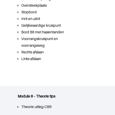
Oversteekplaats
Stopbord
Inrit en uitrit
Gelijkwaardige kruispunt
Bord B6 met haaientanden
Voorrangskruispunt en
voorrangsweg
Rechts afslaan
Links afslaan
Module 8 – Theorie tips
Theorie uitleg CBR