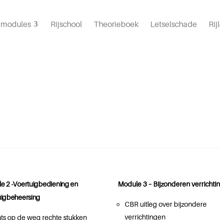
s modules
Rijschool
Theorieboek
Letselschade
Rij
e 2 -Voertuigbediening en
Module 3 – Bijzonderen verrichti
uigbeheersing
CBR uitleg over bijzondere
verrichtingen
ats op de weg rechte stukken