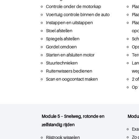
Controle onder de motorkap
Pla
Voertuig controle binnen de auto
Pla
Instappen en uitstappen
Pla
Stoel afstellen
opd
Spiegels afstellen
Sch
Gordel omdoen
Ops
Starten en afsluiten motor
Ter
Stuurtechnieken
Lan
Ruitenwissers bedienen
weg
Scan en oogcontact maken
2 o
Op 
Module 5 – Snelweg, rotonde en
Modul
zelfstandig rijden
Exa
Zo 
Rijstrook wisselen