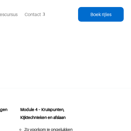
lescursus
Contact
Boek rijles
ngen
Module 4 – Kruispunten,
Kijktechnieken en afslaan
Zo voorkom je ongelukken