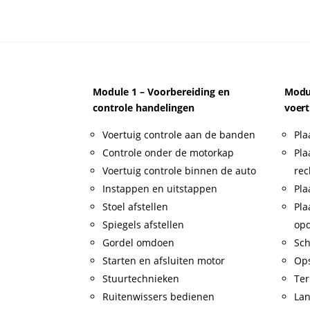
Module 1 – Voorbereiding en
Modul
controle handelingen
voert
Voertuig controle aan de banden
Pla
Controle onder de motorkap
Pla
Voertuig controle binnen de auto
rec
Instappen en uitstappen
Pla
Stoel afstellen
Pla
Spiegels afstellen
op
Gordel omdoen
Sch
Starten en afsluiten motor
Op
Stuurtechnieken
Ter
Ruitenwissers bedienen
Lan