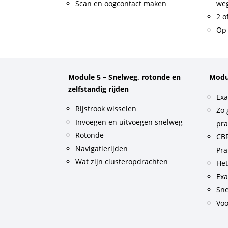
Scan en oogcontact maken
weg
2 o
Op 
Module 5 – Snelweg, rotonde en
Modu
zelfstandig rijden
Exa
Rijstrook wisselen
Zo 
Invoegen en uitvoegen snelweg
pra
Rotonde
CBR
Navigatierijden
Pra
Wat zijn clusteropdrachten
He
Exa
Sne
Voo