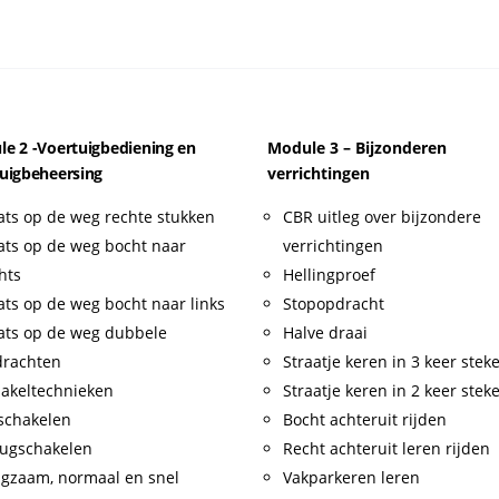
e 2 -Voertuigbediening en
Module 3 – Bijzonderen
uigbeheersing
verrichtingen
ats op de weg rechte stukken
CBR uitleg over bijzondere
ats op de weg bocht naar
verrichtingen
hts
Hellingproef
ats op de weg bocht naar links
Stopopdracht
ats op de weg dubbele
Halve draai
drachten
Straatje keren in 3 keer stek
akeltechnieken
Straatje keren in 2 keer stek
schakelen
Bocht achteruit rijden
ugschakelen
Recht achteruit leren rijden
gzaam, normaal en snel
Vakparkeren leren