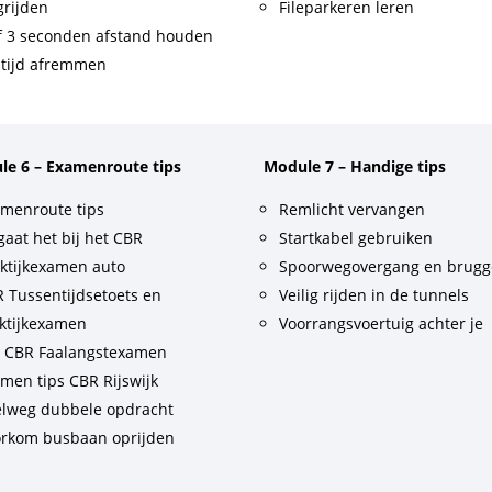
rijden
Fileparkeren leren
f 3 seconden afstand houden
tijd afremmen
le 6 – Examenroute tips
Module 7 – Handige tips
menroute tips
Remlicht vervangen
gaat het bij het CBR
Startkabel gebruiken
ktijkexamen auto
Spoorwegovergang en brug
 Tussentijdsetoets en
Veilig rijden in de tunnels
ktijkexamen
Voorrangsvoertuig achter je
t CBR Faalangstexamen
men tips CBR Rijswijk
lweg dubbele opdracht
rkom busbaan oprijden