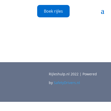
Boek rijles
Rijleshulp.nl 2022 | Powered
by
SafetyDrivers.nl